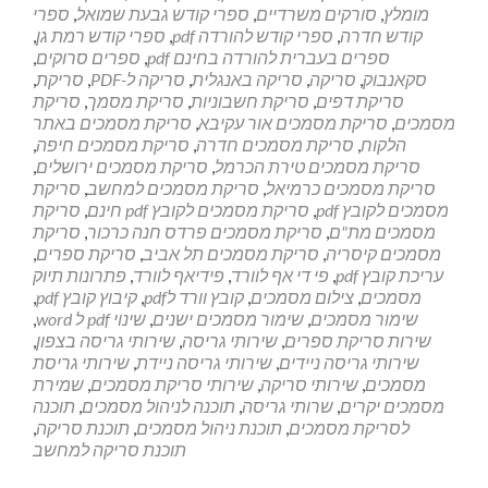
מומלץ
,
סורקים משרדיים
,
ספרי קודש גבעת שמואל
,
ספרי
קודש חדרה
,
ספרי קודש להורדה pdf
,
ספרי קודש רמת גן
,
ספרים בעברית להורדה בחינם pdf
,
ספרים סרוקים
,
סקאנבוק
,
סריקה
,
סריקה באנגלית
,
סריקה ל-PDF
,
סריקת
,
סריקת דפים
,
סריקת חשבוניות
,
סריקת מסמך
,
סריקת
מסמכים
,
סריקת מסמכים אור עקיבא
,
סריקת מסמכים באתר
הלקוח
,
סריקת מסמכים חדרה
,
סריקת מסמכים חיפה
,
סריקת מסמכים טירת הכרמל
,
סריקת מסמכים ירושלים
,
סריקת מסמכים כרמיאל
,
סריקת מסמכים למחשב
,
סריקת
מסמכים לקובץ pdf
,
סריקת מסמכים לקובץ pdf חינם
,
סריקת
מסמכים מת"ם
,
סריקת מסמכים פרדס חנה כרכור
,
סריקת
מסמכים קיסריה
,
סריקת מסמכים תל אביב
,
סריקת ספרים
,
עריכת קובץ pdf
,
פי די אף לוורד
,
פידיאף לוורד
,
פתרונות תיוק
מסמכים
,
צילום מסמכים
,
קובץ וורד לpdf
,
קיבוץ קובץ pdf
,
שימור מסמכים
,
שימור מסמכים ישנים
,
שינוי pdf ל word
,
שירות סריקת ספרים
,
שירותי גריסה
,
שירותי גריסה בצפון
,
שירותי גריסה ניידים
,
שירותי גריסה ניידת
,
שירותי גריסת
מסמכים
,
שירותי סריקה
,
שירותי סריקת מסמכים
,
שמירת
מסמכים יקרים
,
שרותי גריסה
,
תוכנה לניהול מסמכים
,
תוכנה
לסריקת מסמכים
,
תוכנת ניהול מסמכים
,
תוכנת סריקה
,
תוכנת סריקה למחשב