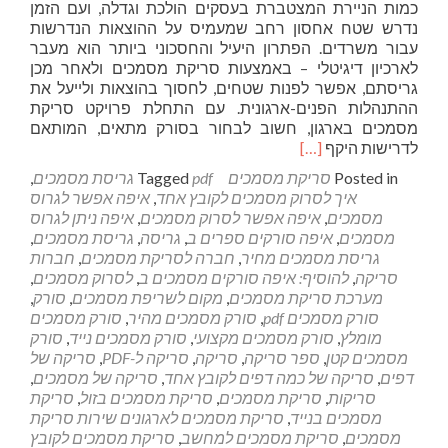
כמות הניירת המצטברת בעסקים הולכת וגדלה, ועם הזמן
נדרש שטח אחסון רחב שמעמיס על ההוצאות הנדרשות
עבור משרדים. הפתרון היעיל והחסכוני ביותר הוא מעבר
לארכיון דיגיטלי – באמצעות סריקת מסמכים ולאחר מכן
גריסתם, אפשר לפנות שטחים, לחסוך בהוצאות ולייעל את
ההתנהלות הפנים-ארגונית. עם התחלת פרויקט סריקת
מסמכים בארגון, חשוב לבחור בסורק מתאים, המותאם
Read
לדרישות היקף
[…]
more
Posted in
סריקת מסמכים
pdf גריסת מסמכים
Tagged
,
about
איך לסרוק מסמכים לקובץ אחד
,
איפה אפשר לגרוס
סריקת
מסמכים
,
איפה אפשר לסרוק מסמכים
,
איפה ניתן לגרוס
מסמכים
מסמכים
,
איפה סורקים ספרים ב
,
גריסה
,
גריסת מסמכים
,
בכפר
גריסת מסמכים מחיר
,
חברה לסריקת מסמכים
,
חברות
סבא
סריקה
,
להוסיף: איפה סורקים מסמכים ב
,
לסרוק מסמכים
,
מערכת סריקת מסמכים
,
מקום לשריפת מסמכים
,
סורק
,
סורק מסמכים pdf
,
סורק מסמכים מהיר
,
סורק מסמכים
מומלץ
,
סורק מסמכים מקצועי
,
סורק מסמכים נייד
,
סורק
מסמכים קטן
,
ספר סריקה
,
סריקה
,
סריקה ל-PDF
,
סריקה של
דפים
,
סריקה של כמה דפים לקובץ אחד
,
סריקה של מסמכים
,
סריקות
,
סריקת מסמכים
,
סריקת מסמכים בזול
,
סריקת
מסמכים בנייד
,
סריקת מסמכים לארגונים שירות סריקת
מסמכים
,
סריקת מסמכים למחשב
,
סריקת מסמכים לקובץ