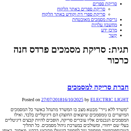
סריקת ספרים
סריקת ספרים באתר הלקוח
סריקת ספרי דת וקודש באתר הלקוח
גריסת מסמכים מאובטחת
מחשבון עלויות
מרכז ידע
קשר
תגית:
סריקת מסמכים פרדס חנה
כרכור
חברת סריקה למסמכים
Posted on
27/07/2018
16/10/2025
by
ELECTRIC LIGHT
"משרד ללא נייר" מבטא מצב בו המשרד מתנהל כאשר כל המסמכים
המיוצרים בו (ומסמכים שיוצאים החוצה) הם דיגיטליים בלבד, ואילו
המסמכים הנכנסים אליו עוברים סריקה, הופכים להיות קבצים דיגיטליים
בעלי שם ייחודי, ומשולבים במערכת ניהול מסמכים. כל תהליך
הטרנספורמציה ממסמך נייר למסמך דיגיטלי מתבצע ברקע, מאחור, באופן