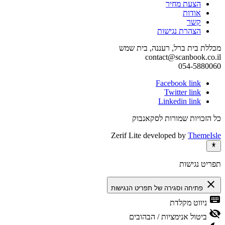
הצעת מחיר
אודות
קשר
הצהרת נגישות
מכללת בית ברל, רעננה, בית שמש
contact@scanbook.co.il
054-5880060
Facebook link
Twitter link
Linkedin link
כל הזכויות שמורות לסקאנבוק
Zerif Lite
developed by
ThemeIsle
תפריט נגישות
close
פתיחה וסגירה של תפריט הנגישות
keyboard
ניווט מקלדת
visibility_off
ביטול אנימציות / הבהובים