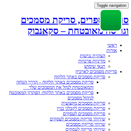
Toggle navigation
סריקת ספרים, סריקת מסמכים
וגריסה מאובטחת – סקאנבוק
Skip
ראשי
to
אודות
content
הצהרת נגישות
מדיניות פרטיות
תנאי שימוש
סריקת מסמכים לארכיון
סריקת מסמכים באתר הלקוח
סריקת מסמכים באתר הלקוח – הדרך הנוחה
והמאובטחת לנהל את המסמכים שלך
סריקת מסמכים באתר הלקוח: הפתרון המאובטח
לניהול מסמכים
סריקת מסמכים מקצועית
סריקת מסמכים לקבלני בניין
סריקת מסמכים לעסקים
שירותי סריקת מסמכים לעסקים
שרותי סריקת מסמכים
שירותי סריקה לעסקים