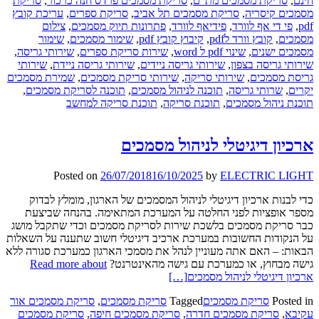
חינם
,
סריקת מסמכים מת"ם
,
סריקת מסמכים פרדס חנה כרכור
,
סריקת
מסמכים קיסריה
,
סריקת מסמכים תל אביב
,
סריקת ספרים
,
עריכת קובץ
pdf
,
פי די אף לוורד
,
פידיאף לוורד
,
פתרונות תיוק מסמכים
,
צילום
מסמכים
,
קובץ וורד לpdf
,
קיבוץ קובץ pdf
,
שימור מסמכים
,
שימור
מסמכים ישנים
,
שינוי pdf ל word
,
שירות סריקת ספרים
,
שירותי גריסה
,
שירותי גריסה בצפון
,
שירותי גריסה ניידים
,
שירותי גריסה ניידת
,
שירותי
גריסת מסמכים
,
שירותי סריקה
,
שירותי סריקת מסמכים
,
שמירת מסמכים
יקרים
,
שרותי גריסה
,
תוכנה לניהול מסמכים
,
תוכנה לסריקת מסמכים
,
תוכנת ניהול מסמכים
,
תוכנת סריקה
,
תוכנת סריקה למחשב
ארכיון דיגיטלי לניהול מסמכים
Posted on
26/07/2018
16/10/2025
by
ELECTRIC LIGHT
כדי לבנות ארכיון דיגיטלי לניהול המסמכים של הארגון, מומלץ לבדוק
מספר אופציות לפני החלטה על המערכת המתאימה. בהנחה שביצעת
כבר סריקת מסמכים בלשכת שירות לסריקת מסמכים וכדי שתקבל מושג
על הנקודות החשובות במערכת ארכיב דיגיטלי חשוב שתענה על השאלות
הבאות: – האם אתה מעוניין לנהל את מסמכי הארגון כמערכת סגורה ללא
גישה מבחוץ, או כמערכת עם גישה מהאינטרנט?
Read more about
ארכיון דיגיטלי לניהול מסמכים
[…]
Posted in
סריקת מסמכים
Tagged
סריקת מסמכים
,
סריקת מסמכים אור
עקיבא
,
סריקת מסמכים חדרה
,
סריקת מסמכים חיפה
,
סריקת מסמכים