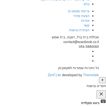
בלוג
גריסת מסמכים
הצעת מחיר
אודות
קשר
הצהרת נגישות
מכללת בית ברל, רעננה, בית שמש
contact@scanbook.co.il
054-5880060
Facebook
Twitter
link
Linkedin
link
link
כל הזכויות שמורות לסקאנבוק
Zerif Lite
developed by
ThemeIsle
תפריט נגישות
close
פתיחה
keyboard
ניווט מקלדת
וסגירה