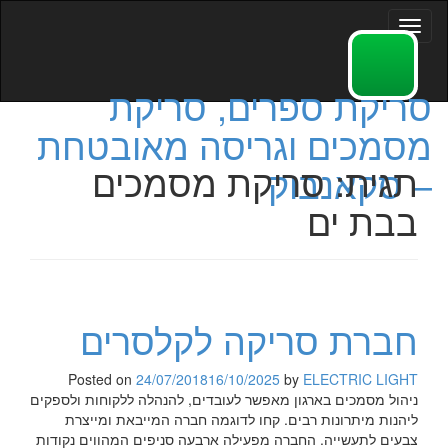
Toggle
navigation
סריקת ספרים, סריקת
מסמכים וגריסה מאובטחת
תגית:
סריקת מסמכים
– סקאנבוק
בבת ים
חברת סריקה לקלסרים
Posted on
24/07/2018
16/10/2025
by
ELECTRIC LIGHT
ניהול מסמכים בארגון מאפשר לעובדים, להנהלה ללקוחות ולספקים
ליהנות מיתרונות רבים. קחו לדוגמה חברה המייבאת ומייצרת
צבעים לתעשייה. החברה מפעילה ארבעה סניפים המהווים נקודות