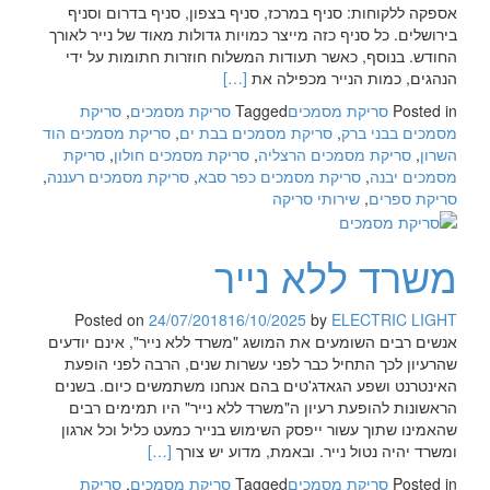
אספקה ללקוחות: סניף במרכז, סניף בצפון, סניף בדרום וסניף
בירושלים. כל סניף כזה מייצר כמויות גדולות מאוד של נייר לאורך
החודש. בנוסף, כאשר תעודות המשלוח חוזרות חתומות על ידי
Read
הנהגים, כמות הנייר מכפילה את
[…]
more
Posted in
סריקת מסמכים
Tagged
סריקת מסמכים
,
סריקת
about
מסמכים בבני ברק
,
סריקת מסמכים בבת ים
,
סריקת מסמכים הוד
חברת
השרון
,
סריקת מסמכים הרצליה
,
סריקת מסמכים חולון
,
סריקת
סריקה
מסמכים יבנה
,
סריקת מסמכים כפר סבא
,
סריקת מסמכים רעננה
,
לקלסרים
סריקת ספרים
,
שירותי סריקה
משרד ללא נייר
Posted on
24/07/2018
16/10/2025
by
ELECTRIC LIGHT
אנשים רבים השומעים את המושג "משרד ללא נייר", אינם יודעים
שהרעיון לכך התחיל כבר לפני עשרות שנים, הרבה לפני הופעת
האינטרנט ושפע הגאדג'טים בהם אנחנו משתמשים כיום. בשנים
הראשונות להופעת רעיון ה"משרד ללא נייר" היו תמימים רבים
שהאמינו שתוך עשור ייפסק השימוש בנייר כמעט כליל וכל ארגון
Read
ומשרד יהיה נטול נייר. ובאמת, מדוע יש צורך
[…]
more
Posted in
סריקת מסמכים
Tagged
סריקת מסמכים
,
סריקת