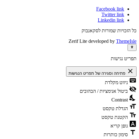
Facebook link
Twitter link
Linkedin link
כל הזכויות שמורות לסקאנבוק
Zerif Lite
developed by
ThemeIsle
תפריט נגישות
close
פתיחה וסגירה של תפריט הנגישות
keyboard
ניווט מקלדת
visibility_off
ביטול אנימציות / הבהובים
nights_stay
Contrast
format_size
הגדלת טקסט
text_fields
הקטנת טקסט
font_download
גופן קריא
title
סימון כותרות