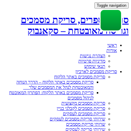
Toggle navigation
סריקת ספרים, סריקת מסמכים
וגריסה מאובטחת – סקאנבוק
Skip
ראשי
to
אודות
content
הצהרת נגישות
מדיניות פרטיות
תנאי שימוש
סריקת מסמכים לארכיון
סריקת מסמכים באתר הלקוח
סריקת מסמכים באתר הלקוח – הדרך הנוחה
והמאובטחת לנהל את המסמכים שלך
סריקת מסמכים באתר הלקוח: הפתרון המאובטח
לניהול מסמכים
סריקת מסמכים מקצועית
סריקת מסמכים לקבלני בניין
סריקת מסמכים לעסקים
שירותי סריקת מסמכים לעסקים
שרותי סריקת מסמכים
שירותי סריקה לעסקים