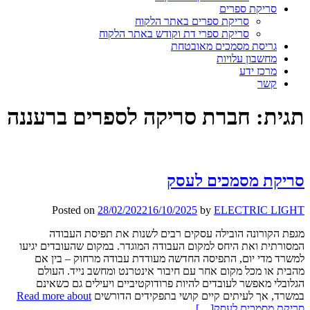
סריקת ספרים
סריקת ספרים באתר הלקוח
סריקת ספרי דת וקודש באתר הלקוח
גריסת מסמכים מאובטחת
מחשבון עלויות
מרכז ידע
קשר
תגית:
חברת סריקה לספרים ברעננה
סריקת מסמכים לעסק
Posted on
28/02/2022
16/10/2025
by
ELECTRIC LIGHT
מגפת הקורונה הובילה עסקים רבים לשנות את תפיסת העבודה
המסורתית ואת היחס למקום העבודה המוגדר. במקום שהעובדים יגיעו
למשרד מדי יום, התפיסה החדשה מעודדת עבודה מרחוק – בין אם
מהבית או מכל מקום אחר עם חיבור אינטרנט ומחשב נייד. העולם
הגלובלי מאפשר לעובדים להיות פרודוקטיביים ויעילים גם כשאינם
במשרד, אך לעיתים קיים קושי בתפקידים הדורשים
Read more about
סריקת מסמכים לעסק
[…]