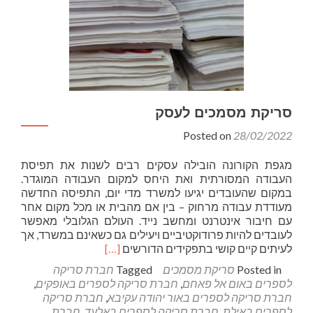
סריקת מסמכים לעסק
Posted on
28/02/2022
מגפת הקורונה הובילה עסקים רבים לשנות את תפיסת
העבודה המסורתית ואת היחס למקום העבודה המוגדר.
במקום שהעובדים יגיעו למשרד מדי יום, התפיסה החדשה
מעודדת עבודה מרחוק – בין אם מהבית או מכל מקום אחר
עם חיבור אינטרנט ומחשב נייד. העולם הגלובלי מאפשר
לעובדים להיות פרודוקטיביים ויעילים גם כשאינם במשרד, אך
Read
לעיתים קיים קושי בתפקידים הדורשים
[…]
more
Posted in
סריקת מסמכים
Tagged
חברת סריקה
about
לספרים באום אל פאחם
,
חברת סריקה לספרים באופקים
,
סריקת
חברת סריקה לספרים באור יהודה עקיבא
,
חברת סריקה
מסמכים
לספרים באילת
,
חברת סריקה לספרים באלעד
,
חברת