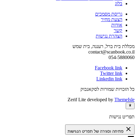
בלוג
גריסת מסמכים
הצעת מחיר
אודות
קשר
הצהרת נגישות
מכללת בית ברל, רעננה, בית שמש
contact@scanbook.co.il
054-5880060
Facebook link
Twitter link
Linkedin link
כל הזכויות שמורות לסקאנבוק
Zerif Lite
developed by
ThemeIsle
תפריט נגישות
close
פתיחה וסגירה של תפריט הנגישות