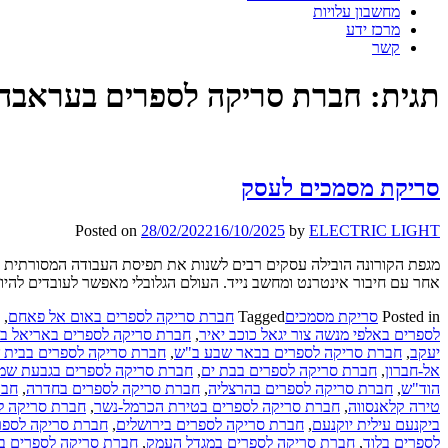
מחשבון עלויות
מרכז ידע
קשר
תגית:
חברת סריקה לספרים בעראבה 
סריקת מסמכים לעסק
Posted on
28/02/2022
16/10/2025
by
ELECTRIC LIGHT
מגפת הקורונה הובילה עסקים רבים לשנות את תפיסת העבודה המסורתית ו
אחר עם חיבור אינטרנט ומחשב נייד. העולם הגלובלי מאפשר לעובדים להיו
Posted in
סריקת מסמכים
Tagged
חברת סריקה לספרים באום אל פאחם
,
לספרים באלפי מנשה צור יגאל כוכב יאיר
,
חברת סריקה לספרים באריאל בר
יעקב
,
חברת סריקה לספרים בבאר שבע ב"ש
,
חברת סריקה לספרים בבית 
אל-חברון
,
חברת סריקה לספרים בבת ים
,
חברת סריקה לספרים בגבעת שמ
הוד"ש
,
חברת סריקה לספרים בהרצליה
,
חברת סריקה לספרים בחדרה
,
חבר
טירה קלאנסווה
,
חברת סריקה לספרים בטירת הכרמל-נשר
,
חברת סריקה ל
ביקנעם עילית יוקנעם
,
חברת סריקה לספרים בירושלים
,
חברת סריקה לספרי
לספרים בלוד
,
חברת סריקה לספרים במגדל העמק
,
חברת סריקה לספרים במ