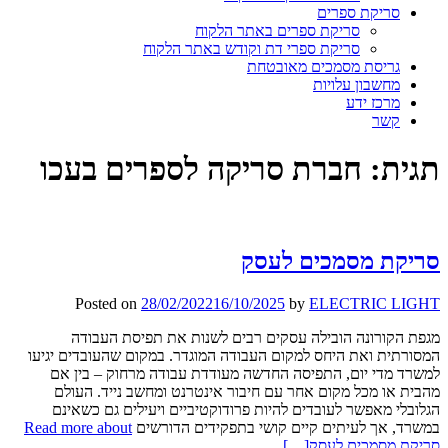
סריקת ספרים
סריקת ספרים באתר הלקוח
סריקת ספרי דת וקודש באתר הלקוח
גריסת מסמכים מאובטחת
מחשבון עלויות
מרכז ידע
קשר
תגית:
חברת סריקה לספרים בעכו
סריקת מסמכים לעסק
Posted on
28/02/2022
16/10/2025
by
ELECTRIC LIGHT
מגפת הקורונה הובילה עסקים רבים לשנות את תפיסת העבודה
המסורתית ואת היחס למקום העבודה המוגדר. במקום שהעובדים יגיעו
למשרד מדי יום, התפיסה החדשה מעודדת עבודה מרחוק – בין אם
מהבית או מכל מקום אחר עם חיבור אינטרנט ומחשב נייד. העולם
הגלובלי מאפשר לעובדים להיות פרודוקטיביים ויעילים גם כשאינם
במשרד, אך לעיתים קיים קושי בתפקידים הדורשים
Read more about
סריקת מסמכים לעסק
[…]