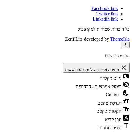
Facebook link
Twitter link
Linkedin link
כל הזכויות שמורות לסקאנבוק
Zerif Lite
developed by
ThemeIsle
תפריט נגישות
close
פתיחה וסגירה של תפריט הנגישות
keyboard
ניווט מקלדת
visibility_off
ביטול אנימציות / הבהובים
nights_stay
Contrast
format_size
הגדלת טקסט
text_fields
הקטנת טקסט
font_download
גופן קריא
title
סימון כותרות