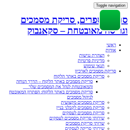
Toggle navigation
סריקת ספרים, סריקת מסמכים
וגריסה מאובטחת – סקאנבוק
Skip
ראשי
to
אודות
content
הצהרת נגישות
מדיניות פרטיות
תנאי שימוש
סריקת מסמכים לארכיון
סריקת מסמכים באתר הלקוח
סריקת מסמכים באתר הלקוח – הדרך הנוחה
והמאובטחת לנהל את המסמכים שלך
סריקת מסמכים באתר הלקוח: הפתרון המאובטח
לניהול מסמכים
סריקת מסמכים מקצועית
סריקת מסמכים לקבלני בניין
סריקת מסמכים לעסקים
שירותי סריקת מסמכים לעסקים
שרותי סריקת מסמכים
שירותי סריקה לעסקים