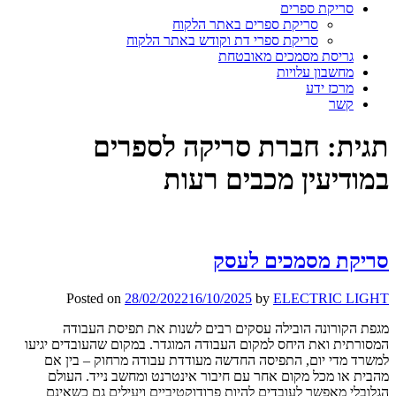
סריקת ספרים
סריקת ספרים באתר הלקוח
סריקת ספרי דת וקודש באתר הלקוח
גריסת מסמכים מאובטחת
מחשבון עלויות
מרכז ידע
קשר
תגית:
חברת סריקה לספרים
במודיעין מכבים רעות
סריקת מסמכים לעסק
Posted on
28/02/2022
16/10/2025
by
ELECTRIC LIGHT
מגפת הקורונה הובילה עסקים רבים לשנות את תפיסת העבודה
המסורתית ואת היחס למקום העבודה המוגדר. במקום שהעובדים יגיעו
למשרד מדי יום, התפיסה החדשה מעודדת עבודה מרחוק – בין אם
מהבית או מכל מקום אחר עם חיבור אינטרנט ומחשב נייד. העולם
הגלובלי מאפשר לעובדים להיות פרודוקטיביים ויעילים גם כשאינם