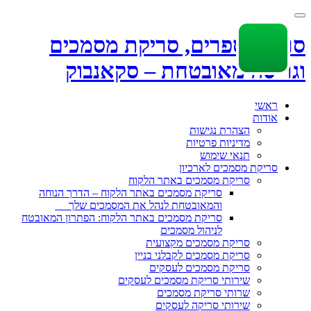
Toggle
navigation
סריקת ספרים, סריקת מסמכים
וגריסה מאובטחת – סקאנבוק
Skip
ראשי
to
אודות
content
הצהרת נגישות
מדיניות פרטיות
תנאי שימוש
סריקת מסמכים לארכיון
סריקת מסמכים באתר הלקוח
סריקת מסמכים באתר הלקוח – הדרך הנוחה
והמאובטחת לנהל את המסמכים שלך
סריקת מסמכים באתר הלקוח: הפתרון המאובטח
לניהול מסמכים
סריקת מסמכים מקצועית
סריקת מסמכים לקבלני בניין
סריקת מסמכים לעסקים
שירותי סריקת מסמכים לעסקים
שרותי סריקת מסמכים
שירותי סריקה לעסקים