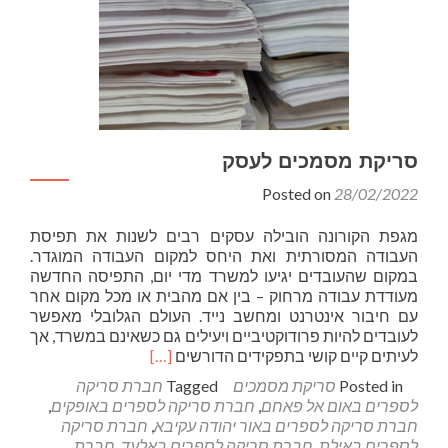
סריקת מסמכים לעסק
Posted on
28/02/2022
מגפת הקורונה הובילה עסקים רבים לשנות את תפיסת
העבודה המסורתית ואת היחס למקום העבודה המוגדר.
במקום שהעובדים יגיעו למשרד מדי יום, התפיסה החדשה
מעודדת עבודה מרחוק – בין אם מהבית או מכל מקום אחר
עם חיבור אינטרנט ומחשב נייד. העולם הגלובלי מאפשר
לעובדים להיות פרודוקטיביים ויעילים גם כשאינם במשרד, אך
Read
לעיתים קיים קושי בתפקידים הדורשים
[…]
more
Posted in
סריקת מסמכים
Tagged
חברת סריקה
about
לספרים באום אל פאחם
,
חברת סריקה לספרים באופקים
,
סריקת
חברת סריקה לספרים באור יהודה עקיבא
,
חברת סריקה
מסמכים
לספרים באילת
,
חברת סריקה לספרים באלעד
,
חברת