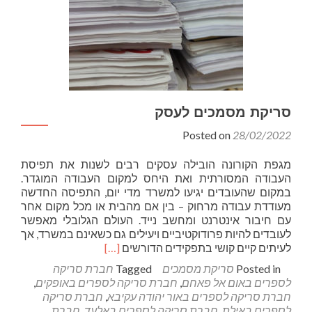
סריקת מסמכים לעסק
Posted on
28/02/2022
מגפת הקורונה הובילה עסקים רבים לשנות את תפיסת
העבודה המסורתית ואת היחס למקום העבודה המוגדר.
במקום שהעובדים יגיעו למשרד מדי יום, התפיסה החדשה
מעודדת עבודה מרחוק – בין אם מהבית או מכל מקום אחר
עם חיבור אינטרנט ומחשב נייד. העולם הגלובלי מאפשר
לעובדים להיות פרודוקטיביים ויעילים גם כשאינם במשרד, אך
Read
לעיתים קיים קושי בתפקידים הדורשים
[…]
more
Posted in
סריקת מסמכים
Tagged
חברת סריקה
about
לספרים באום אל פאחם
,
חברת סריקה לספרים באופקים
,
סריקת
חברת סריקה לספרים באור יהודה עקיבא
,
חברת סריקה
מסמכים
לספרים באילת
,
חברת סריקה לספרים באלעד
,
חברת