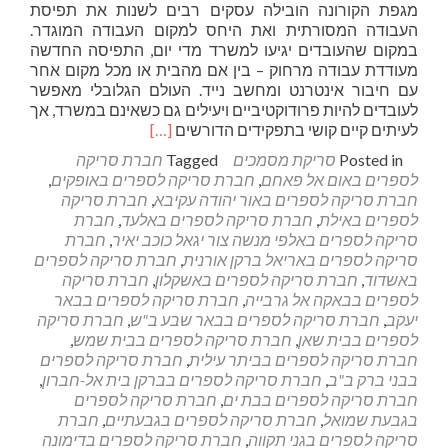
מגפת הקורונה הובילה עסקים רבים לשנות את תפיסת
העבודה המסורתית ואת היחס למקום העבודה המוגדר.
במקום שהעובדים יגיעו למשרד מדי יום, התפיסה החדשה
מעודדת עבודה מרחוק – בין אם מהבית או מכל מקום אחר
עם חיבור אינטרנט ומחשב נייד. העולם הגלובלי מאפשר
לעובדים להיות פרודוקטיביים ויעילים גם כשאינם במשרד, אך
Read
לעיתים קיים קושי בתפקידים הדורשים
[…]
more
Posted in
סריקת מסמכים
Tagged
חברת סריקה
about
לספרים באום אל פאחם
,
חברת סריקה לספרים באופקים
,
סריקת
חברת סריקה לספרים באור יהודה עקיבא
,
חברת סריקה
מסמכים
לספרים באילת
,
חברת סריקה לספרים באלעד
,
חברת
לעסק
סריקה לספרים באלפי מנשה צור יגאל כוכב יאיר
,
חברת
סריקה לספרים באריאל ברקן אורנית
,
חברת סריקה לספרים
באשדוד
,
חברת סריקה לספרים באשקלון
,
חברת סריקה
לספרים בבאקה אל גרבייה
,
חברת סריקה לספרים בבאר
יעקב
,
חברת סריקה לספרים בבאר שבע ב"ש
,
חברת סריקה
לספרים בבית שאן
,
חברת סריקה לספרים בבית שמש
,
חברת סריקה לספרים בביתר עילית
,
חברת סריקה לספרים
בבני ברק ב"ב
,
חברת סריקה לספרים בברקן בית אל-חברון
,
חברת סריקה לספרים בבת ים
,
חברת סריקה לספרים
בגבעת שמואל
,
חברת סריקה לספרים בגבעתיים
,
חברת
סריקה לספרים בגני תקווה
,
חברת סריקה לספרים בדימונה