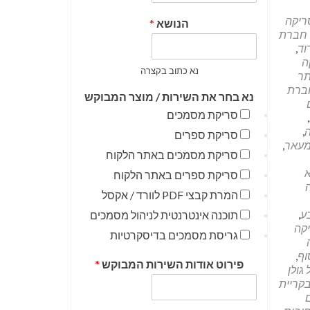
ריקה
הנושא
*
חברת
וד
,
ה
נא כתוב בקצרה
תר
ברת
נא בחר את השירות / מוצר המבוקש
סריקת מסמכים
,
,
סריקת ספרים
מעאר
,
סריקת מסמכים באתר הלקוח
סריקת ספרים באתר הלקוח
המרת קבצי PDF לוורד / אקסל
ע
,
תוכנה אינטרנטית לניהול מסמכים
קה
גריסת מסמכים בדיסקרטיות
וף
,
פירוט אודות השירות המבוקש
*
גולן
קריית