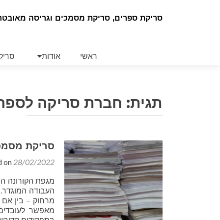
סריקת ספרים, סריקת מסמכים וגריסה מאובטח
Skip
to
ראשי
אודות
סריק
content
תגית:
חברת סריקה לספרים
סריקת מסמכ
d on
28/02/2022
מגפת הקורונה ה
העבודה המוגדר.
מרחוק – בין אם 
מאפשר לעובדים ל
בתפקידים הדורש