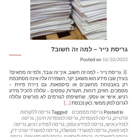
גריסת נייר – למה זה חשוב?
Posted on
16/10/2025
גריסת נייר – למה זה חשוב, איך זה עובד, ולמי זה מתאים?
בעידן שבו מידע הוא משאב יקר, השמירה עליו אינה מסתכמת
רק באבטחת מחשבים או סיסמאות. גם ניירת פיזית –
מסמכים, חוזים, דוחות, תעודות, טפסים – עלולה להכיל מידע
רגיש, אישי או עסקי, שחשיפתו לגורמים לא מורשים עלולה
Read
לגרום לנזק ממשי. כאן נכנסת
[…]
more
Posted in
גריסת מסמכים
Tagged
גריסה ללקוחות
about
פרטיים
,
גריסה למוסדות
,
גריסה למוסדות חינוך
,
גריסה
גריסת
למידע אישי
,
גריסה למידע עסקי
,
גריסה למידע רגיש
,
גריסה
נייר
למרפאות
,
גריסה למשרדי ממשלה
,
גריסה למשרדי עורכי דין
,
–
גריסה למשרדים
,
גריסה לעסקים
,
גריסה לפי תקן DIN
,
גריסה