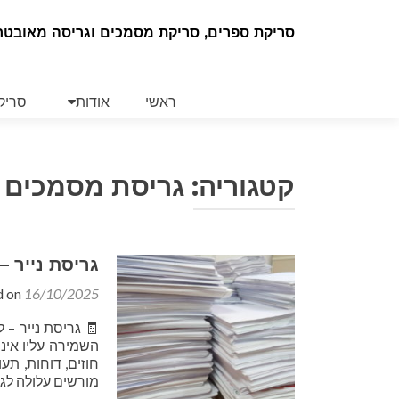
סריקת ספרים, סריקת מסמכים וגריסה מאובטח
Skip
to
ראשי
אודות
סריק
content
קטגוריה:
גריסת מסמכים
גריסת נייר –
d on
16/10/2025
🧾 גריסת נייר – 
השמירה עליו אינ
חוזים, דוחות, תע
מורשים עלולה לגר