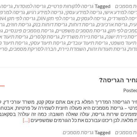
about
ת מסמכים
Tagged
גריסה ללקוחות פרטיים
,
גריסה למוסדות
,
גריסה
גריסת
יסה למידע אישי
,
גריסה למידע עסקי
,
גריסה למידע רגיש
,
גריסה למרפ
נייר
יסה למשרדים
,
גריסה לעסקים
,
גריסה לפי תקן DIN
,
גריסה לפי תקן DIN4
–
עית
,
גריסת ארכיונים
,
גריסת דוחות
,
גריסת דוחות בנק
,
גריסת חוזים
,
גר
למה
מכים לפי תקן
,
גריסת מסמכים משפטיים
,
גריסת מסמכים פיננסיים
,
גר
זה
יסת ניירת ישנה
,
גריסת ניירת משרדית
,
גריסת קלסרים
,
גריסת תיעוד א
חשוב?
תיעוד משפטי
,
גריסת תיעוד עובדים
,
גריסת תיעוד עסקי
,
גריסת תיעוד פ
דות
,
גריסת תעודות זהות
,
השמדת ניירת
,
חברה לסריקת מסמכים
,
סרי
חיר הגריסה?
Poste
יר הגריסה? המדריך המלא בין אם אתם עסק קטן, משרד עורכי דין, ק
פרטי – גריסת מסמכים היא פעולה חיונית לשמירה על פרטיות, אבטח
מזמינים שירות גריסה, עולה שאלה חשובה: כמה זה עולה? בסקאנבו
Read
 מלאה. לכן ריכזנו עבורכם את כל הגורמים שמשפיעים
[…]
more
about
ת מסמכים
Tagged
גריסת מסמכים