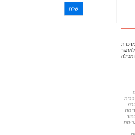
שלח
רכזית
 לאתגר
מכילה
בבית
רה
ריסת
הוד
ריסת
ת