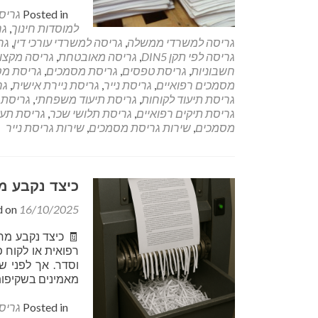
Posted in
גריס
למוסדות חינוך
,
גר
גריסה למשרדי ממשלה
,
גריסה למשרדי עורכי דין
,
גר
גריסה לפי תקן DIN5
,
גריסה מאובטחת
,
גריסה מקצו
חשבוניות
,
גריסת טפסים
,
גריסת מסמכים
,
גריסת מס
מסמכים רפואיים
,
גריסת נייר
,
גריסת ניירת אישית
,
גר
גריסת תיעוד לקוחות
,
גריסת תיעוד משפחתי
,
גריסת 
גריסת תיקים רפואיים
,
גריסת תלושי שכר
,
גריסת תעו
מסמכים
,
שירות גריסת מסמכים
,
שירות גריסת נייר
כיצד נקבע מ
d on
16/10/2025
🧾 כיצד נקבע מח
רפואית או לקוח 
וסדר. אך לפני ש
מאמינים בשקיפות
Posted in
גריס