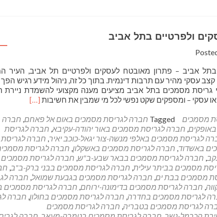
כיצד
נקבע
מחיר
הגריסה?
ים ולפרטיים בתל אביב
Poste
תל אביב – פתרון מאובטח לעסקים ולפרטיים תל אביב, העיר המ
ב עסקי מהיר עם תרבות דינמית. בתוך כל זה, ניהול מידע רגיש הפך
י גריסת מסמכים בתל אביב מציעים מענה מקצועי להשמדת ניירת ה
Read
 או עסקי – ומספקים שקט נפשי לכל מי שמבין את חשיבות
[…]
more
about
ת מסמכים
Tagged
חברה לגריסת מסמכים באום אל פאחם
,
חברה
מסמכים
באופקים
,
חברה לגריסת מסמכים באור יהודה-עקיבא
,
חברה לגריסת
לעסקים
ה לגריסת מסמכים באלפי מנשה-צור יגאל-כוכב יאיר
,
חברה לגריסת
ולפרטיים
ים באשדוד
,
חברה לגריסת מסמכים באשקלון
,
חברה לגריסת מסמכים
בתל
קב
,
חברה לגריסת מסמכים בבאר שבע-ב"ש
,
חברה לגריסת מסמכים 
אביב
סת מסמכים בביתר עילית
,
חברה לגריסת מסמכים בבני ברק-ב"ב
,
חב
ת מסמכים בבת ים
,
חברה לגריסת מסמכים בגבעת שמואל
,
חברה לג
וה
,
חברה לגריסת מסמכים בדימונה-ירוחם
,
חברה לגריסת מסמכים ב
ה לגריסת מסמכים בחדרה
,
חברה לגריסת מסמכים בחולון
,
חברה לג
רה לגריסת מסמכים בטבריה
,
חברה לגריסת מסמכים
ירת הכרמל-נשר
,
חברה לגריסת מסמכים בטמרה-מעאר
,
חברה לגריס