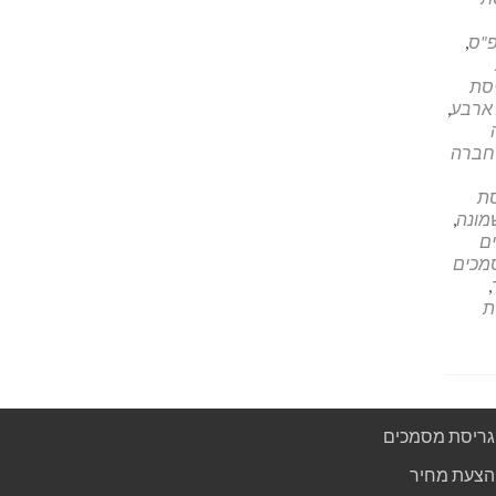
פ"ס
,
סת
 ארבע
,
חברה
סת
מונה
,
ם
מכים
,
ת
גריסת מסמכים
הצעת מחיר