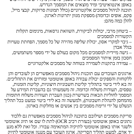
באופן אינטואיטיבי ומיד מוצאים את המסמך הנדרש.
תוכנה לניהול מסמכים אלקטרוניים (כולל תמונות סרוקות, קבצי מייל,
פקס, אופיס וכדומה) מספקת מגוון יתרונות לארגון.
להלן כמה מהם:
– ביטחון מרבי, יכולות לביקורת, השוואת גרסאות, מינימום תקלות
הקשורות למסמכים
– גיבוי למקרי אסון, יכולת שליפה מהירה של כל מסמך, הפחתת טעויות
בגלל אבדן
– גישה מיידית למסמכים מכל מקום בעולם על ידי מספר משתמשים,
חסכון בזמן איתור המסמכים
– עמידה בתקנות לשמירה בטוחה של מסמכים אלקטרוניים
ארגונים העובדים עם תוכנות ניהול מסמכים מאפשרים הן לעובדים והן
ללקוחות והספקים יכולת עבודה באופן אוטומטי ומזרזים את התהליכים.
זה בא לידי ביטוי בתהליך קליטת חשבוניות חיצוניות, קליטת הזמנות,
טפסים, תעודות משלוח וכדומה. זה משמעותי גם בהעברת המידע על
המסמך לחוליות הבאות בשרשרת (כגון העברת תעודות משלוח חתומות
מהמחסן להנהלת חשבונות), ולמעשה זה בא לידי ביטוי כמעט בכל תהליך
הנשלט על ידי זרימת מסמכים בין אנשים או מחלקות בארגון.
סריקת מסמכים ושילובם בתוכנה לניהול מסמכים מאפשרת גם ללכוד
נתונים באופן אוטומטי (בעזרת רכיב OCR) לתת לו שם או תיוג אוטומטי
ולשגר אותו באופן אוטומטי לתיקיה המתאימה עבורו. וכל זאת ללא מגע
יד אדם, למעט תהליך הסריקה. ארגון העובד עם מנגנון אוטומטי לתיוק