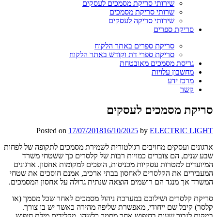
שירותי סריקת מסמכים לעסקים
שרותי סריקת מסמכים
שירותי סריקה לעסקים
סריקת ספרים
סריקת ספרים באתר הלקוח
סריקת ספרי דת וקודש באתר הלקוח
גריסת מסמכים מאובטחת
מחשבון עלויות
מרכז ידע
קשר
סריקת מסמכים לעסקים
Posted on
17/07/2018
16/10/2025
by
ELECTRIC LIGHT
ארגונים ועסקים מחויבים רגולטורית לשמירת מסמכים לתקופה של לפחות
שבע שנים, הם צוברים כמויות רבות של קלסרים כך ששטחי משרד
המיועדים למטרות עסקיות מכניסות, הופכים למקומות אחסון. ארגונים
המעבירים את הקלסרים לאחסון בבתי ארכיב, אמנם חוסכים את שטחי
המשרד אך מנגד הם רושמים הוצאה שנתית גדולה על אחסון המסמכים.
סריקת קלסרים ושילובם במערכת ניהול מסמכים לאחר שכל מסמך (או
קלסר) קיבל שם ייחודי, מאפשרת שליפה מהירה כאשר יש בו צורך.
במקום לנבור שעות בחיפוש אחר מסמך כלשהו, מקלידים מילת חיפוש