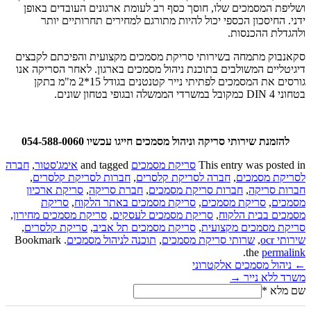
ושליפת המסמכים שלו, חוסך כסף רב לעומת ארגונים העובדים באופן
ידני. החיסכון הכספי יכול להיות מתורגם למחירים תחרותיים יותר
ולהגדלת ההכנסות.
סקאנבוק מתמחה בשירותי סריקת מסמכים מקצועית והפיכתם לקבצים
דיגיטליים המשולבים בתוכנת ניהול מסמכים בארגון. לאחר הסריקה אנו
גורסים את המסמכים לפתיתי נייר קטנטנים בגודל 15*2 מ"מ בתקן
בטחוני DIN 4 כמקובל במשרדי הממשלה ובגופי בטחון שונים.
להזמנת שירותי סריקה וניהול מסמכים חייגו עכשיו 054-588-0060
This entry was posted in
סריקת מסמכים
and tagged
אימג'סטור
,
חברה
לסריקת מסמכים
,
חברה לסריקת קלסרים
,
חברות לסריקת קלסרים
,
חברות סריקה
,
חברות סריקת מסמכים
,
חברת סריקה
,
סריקת ארכיון
מסמכים
,
סריקת מסמכים
,
סריקת מסמכים באתר הלקוח
,
סריקת
מסמכים בבית הלקוח
,
סריקת מסמכים לעסקים
,
סריקת מסמכים מחירון
,
סריקת מסמכים מקצועית
,
סריקת מסמכים תל אביב
,
סריקת קלסרים
,
שירותי ocr
,
שרותי סריקת מסמכים
,
תוכנה לניהול מסמכים
. Bookmark
.
the
permalink
ניווט
←
ניהול מסמכים אלקטרוני
משרד ללא נייר
→
שם מלא
*