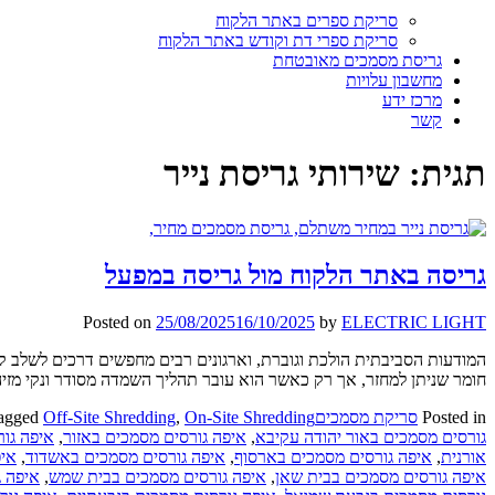
סריקת ספרים באתר הלקוח
סריקת ספרי דת וקודש באתר הלקוח
גריסת מסמכים מאובטחת
מחשבון עלויות
מרכז ידע
קשר
תגית:
שירותי גריסת נייר
גריסה באתר הלקוח מול גריסה במפעל
Posted on
25/08/2025
16/10/2025
by
ELECTRIC LIGHT
המודעות הסביבתית הולכת וגוברת, וארגונים רבים מחפשים דרכים לשלב ק
חומר שניתן למחזר, אך רק כאשר הוא עובר תהליך השמדה מסודר ונקי מזי
Posted in
סריקת מסמכים
On-Site Shredding
,
Off-Site Shredding
agged
גורסים מסמכים באור יהודה עקיבא
,
איפה גורסים מסמכים באזור
,
איפה גו
אורנית
,
איפה גורסים מסמכים בארסוף
,
איפה גורסים מסמכים באשדוד
,
איפ
איפה גורסים מסמכים בבית שאן
,
איפה גורסים מסמכים בבית שמש
,
איפה ג