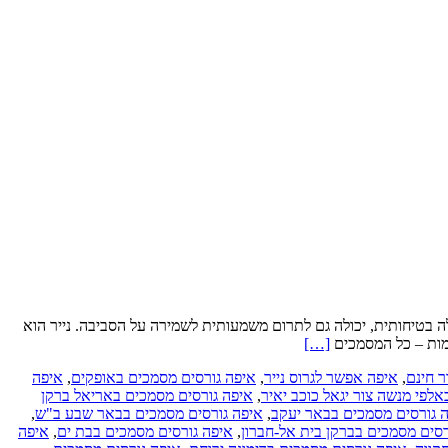
 בטיחותית, יכולה גם לתרום משמעותית לשמירה על הסביבה. נייר הוא
Read
ימות – כל המסמכים
[…]
more
ר חינם
,
איפה אפשר לגרוס נייר
,
איפה גורסים מסמכים באופקים
,
איפה
about
לפי מנשה צור יגאל כוכב יאיר
,
איפה גורסים מסמכים באריאל ברקן
גריסה
 גורסים מסמכים בבאר יעקב
,
איפה גורסים מסמכים בבאר שבע ב"ש
,
באתר
רסים מסמכים בברקן בית אל-חברון
,
איפה גורסים מסמכים בבת ים
,
איפה
הלקוח