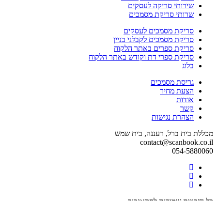
שירותי סריקה לעסקים
שרותי סריקת מסמכים
סריקת מסמכים לעסקים
סריקת מסמכים לקבלני בניין
סריקת ספרים באתר הלקוח
סריקת ספרי דת וקודש באתר הלקוח
בלוג
גריסת מסמכים
הצעת מחיר
אודות
קשר
הצהרת נגישות
מכללת בית ברל, רעננה, בית שמש
contact@scanbook.co.il
054-5880060
Facebook
Twitter
link
Linkedin
link
link
כל הזכויות שמורות לסקאנבוק