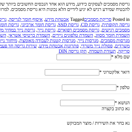
גריסת מסמכים לעסקים כידוע, מידע הוא אחד הנכסים החשובים ביותר של 
להבטיח שמידע רגיש לא יגיע לידיים הלא נכונות היא גריסת מסמכים. למרות
Posted in
סריקת מסמכים
Tagged
אבטחת מידע
,
איסוף חומר לגריסה
,
גריס
גריסה תקופתית
,
גריסת CD
,
גריסת SSD
,
גריסת חומר ארכיוני
,
גריסת חומר
מסמכים רגישים
,
גריסת מסמכים רפואיים
,
גריסת נייר
,
גריסת נייר במחיר 
השמדת חומר מסווג
,
השמדת טלפונים ניידים
,
השמדת כרטיסי אשראי
,
השמ
מגרסות מסמכים
,
מגרסות נייר
,
מגרסות קטנות לעבודה מאומצת
,
מיחזור ניי
משרדים
,
פסולת נייר משרדי
,
פתרונות אבטחת מידע
,
שירות גריסה חד פעמי
סריקה
,
תעודת השמדה
,
תקן גריסה DIN
שם מלא
*
דואר אלקטרוני
*
טלפון
*
הנושא
*
נא כתוב בקצרה
נא בחר את השירות / מוצר המבוקש