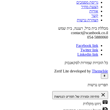
גריסת מסמכים
הצעת מחיר
אודות
קשר
הצהרת נגישות
מכללת בית ברל, רעננה, בית שמש
contact@scanbook.co.il
054-5880060
Facebook link
Twitter link
Linkedin link
כל הזכויות שמורות לסקאנבוק
Zerif Lite
developed by
ThemeIsle
תפריט נגישות
close
פתיחה וסגירה של תפריט הנגישות
keyboard
ניווט מקלדת
visibility_off