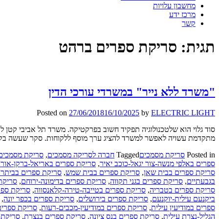
מחשבון עלויות
מרכז ידע
קשר
תגית:
סריקת ספרים ברהט
"משרד ללא נייר" במשרדי עורכי הדין
Posted on
27/06/2018
16/10/2025
by
ELECTRIC LIGHT
סוד גלוי הוא שלטכנולוגיה תפקיד חשוב בפרקטיקה. משרד תל אביבי קטן 
מתקדמת עשויה לאפשר למשרד להציג ערך מוסף ללקוחות. סקר שעשה בקרב
Posted in
סריקת מסמכים
Tagged
חברה לסריקה מסמכים
,
סריקת מסמכים
ספרים באלפי מנשה-צור יגאל-כוכב יאיר
,
סריקת ספרים באריאל-ברקן-אורנ
סריקת ספרים בבית שאן
,
סריקת ספרים בבית שמש
,
סריקת ספרים בביתר 
בגבעתיים
,
סריקת ספרים בגני תקווה
,
סריקת ספרים בדימונה-ירוחם
,
סריקת
סריקת ספרים בטבריה
,
סריקת ספרים בטייבה-טירה-קלאנסווה
,
סריקת ספר
ביקנעם עילית-יוקנעם
,
סריקת ספרים בירושלים
,
סריקת ספרים בכפר יונה
,
ספרים במודיעין עילית
,
סריקת ספרים במודיעין-מכבים-רעות
,
סריקת ספרים
הגליל-נצרת עילית
,
סריקת ספרים בנס ציונה
,
סריקת ספרים בנצרת
,
סריקת 