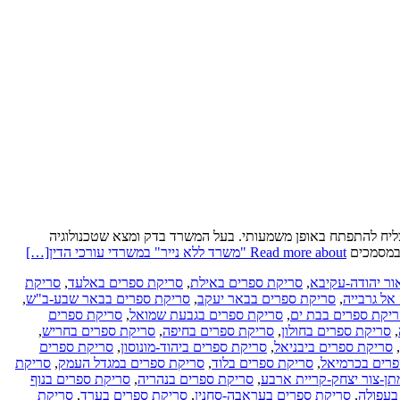
הצליח להתפתח באופן משמעותי. בעל המשרד בדק ומצא שטכנולוגיה
 במסמכים
Read more about "משרד ללא נייר" במשרדי עורכי הדין
[…]
ור יהודה-עקיבא
,
סריקת ספרים באילת
,
סריקת ספרים באלעד
,
סריקת
ל גרבייה
,
סריקת ספרים בבאר יעקב
,
סריקת ספרים בבאר שבע-ב"ש
,
יקת ספרים בבת ים
,
סריקת ספרים בגבעת שמואל
,
סריקת ספרים
,
סריקת ספרים בחולון
,
סריקת ספרים בחיפה
,
סריקת ספרים בחריש
,
,
סריקת ספרים ביבניאל
,
סריקת ספרים ביהוד-מונוסון
,
סריקת ספרים
רים בכרמיאל
,
סריקת ספרים בלוד
,
סריקת ספרים במגדל העמק
,
סריקת
ן-צור יצחק-קריית ארבע
,
סריקת ספרים בנהריה
,
סריקת ספרים בנוף
בעפולה
,
סריקת ספרים בעראבה-סחנין
,
סריקת ספרים בערד
,
סריקת