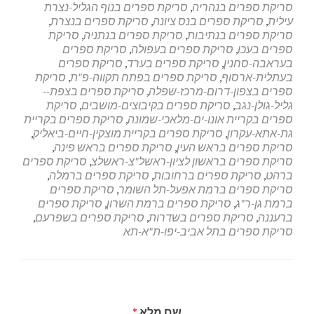
סריקת ספרים בנהריה
,
סריקת ספרים בנוף הגליל-נצרת
עילית
,
סריקת ספרים בנס ציונה
,
סריקת ספרים בנצרת
,
סריקת ספרים בנתיבות
,
סריקת ספרים בנתניה
,
סריקת
ספרים בעכו
,
סריקת ספרים בעפולה
,
סריקת ספרים
בעראבה-סחנין
,
סריקת ספרים בערד
,
סריקת ספרים
בעתלית-ארסוף
,
סריקת ספרים בפתח תקווה-פ"ת
,
סריקת
ספרים בצפון-דרום-מרכז-שפלה
,
סריקת ספרים בצפת--
גליל-גולן-נגב
,
סריקת ספרים בקיבוצים-מושבים
,
סריקת
ספרים בקריית אונו-ים-מלאכי-שמונה
,
סריקת ספרים בקריית
גת-אתא-עקרון
,
סריקת ספרים בקריית מוצקין-חיים-ביאליק
,
סריקת ספרים בראש העין
,
סריקת ספרים בראש פינה
,
סריקת ספרים בראשון לציון-ראשל"צ-ראשלצ
,
סריקת ספרים
ברהט
,
סריקת ספרים ברחובות
,
סריקת ספרים ברמלה
,
סריקת ספרים ברמת אפעל-תל השומר
,
סריקת ספרים
ברמת גן-ר"ג
,
סריקת ספרים ברמת השרון
,
סריקת ספרים
ברעננה
,
סריקת ספרים בשדרות
,
סריקת ספרים בשפרעם
,
סריקת ספרים בתל אביב-יפו-ת"א-תא
שם מלא
*