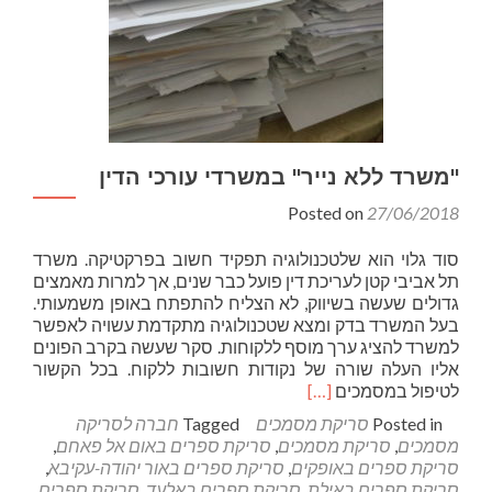
"משרד ללא נייר" במשרדי עורכי הדין
Posted on
27/06/2018
סוד גלוי הוא שלטכנולוגיה תפקיד חשוב בפרקטיקה. משרד
תל אביבי קטן לעריכת דין פועל כבר שנים, אך למרות מאמצים
גדולים שעשה בשיווק, לא הצליח להתפתח באופן משמעותי.
בעל המשרד בדק ומצא שטכנולוגיה מתקדמת עשויה לאפשר
למשרד להציג ערך מוסף ללקוחות. סקר שעשה בקרב הפונים
אליו העלה שורה של נקודות חשובות ללקוח. בכל הקשור
Read
לטיפול במסמכים
[…]
more
Posted in
סריקת מסמכים
Tagged
חברה לסריקה
about
מסמכים
,
סריקת מסמכים
,
סריקת ספרים באום אל פאחם
,
"משרד
סריקת ספרים באופקים
,
סריקת ספרים באור יהודה-עקיבא
,
ללא
סריקת ספרים באילת
,
סריקת ספרים באלעד
,
סריקת ספרים