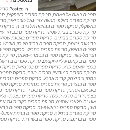
more
Posted in
סריק
about
ספרים באום אל פאחם
,
סריקת ספרים באופקים
,
סרי
"משרד
סריקת ספרים באלפי מנשה-צור יגאל-כוכב יאיר
,
סרי
ללא
באשקלון
,
סריקת ספרים בבאקה אל גרבייה
,
סריקת ס
נייר"
סריקת ספרים בבית שמש
,
סריקת ספרים בביתר עיל
במשרד
סריקת ספרים בבת ים
,
סריקת ספרים בגבעת שמוא
עורכי
בדימונה-ירוחם
,
סריקת ספרים בהוד השרון-הוד"ש
,
ס
הדין
ספרים בחיפה
,
סריקת ספרים בחריש
,
סריקת ספרים
הכרמל-נשר
,
סריקת ספרים בטמרה-מעאר
,
סריקת ס
ספרים ביקנעם עילית-יוקנעם
,
סריקת ספרים בירושל
בכפר קאסם-קרע
,
סריקת ספרים בכרמיאל
,
סריקת ס
סריקת ספרים במודיעין-מכבים-רעות
,
סריקת ספרים
במתן-צור יצחק-קריית ארבע
,
סריקת ספרים בנהריה
ספרים בנצרת
,
סריקת ספרים בנתיבות
,
סריקת ספרי
בעראבה-סחנין
,
סריקת ספרים בערד
,
סריקת ספרים
בצפון-דרום-מרכז-שפלה
,
סריקת ספרים בצפת--גליל-
אונו-ים-מלאכי-שמונה
,
סריקת ספרים בקריית גת-אתא
העין
,
סריקת ספרים בראש פינה
,
סריקת ספרים בראש
סריקת ספרים ברמלה
,
סריקת ספרים ברמת אפעל-
ספרים ברעננה
,
סריקת ספרים בשדרות
,
סריקת ספר