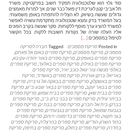
סוד גלוי הוא שלטכנולוגיה תפקיד חשוב בפרקטיקה. משרד
תל אביבי קטן לעריכת דין פועל כבר שנים, אך למרות מאמצים
גדולים שעשה בשיווק, לא הצליח להתפתח באופן משמעותי.
בעל המשרד בדק ומצא שטכנולוגיה מתקדמת עשויה לאפשר
למשרד להציג ערך מוסף ללקוחות. סקר שעשה בקרב הפונים
אליו העלה שורה של נקודות חשובות ללקוח. בכל הקשור
Read
לטיפול במסמכים
[…]
more
Posted in
סריקת מסמכים
Tagged
חברה לסריקה
about
מסמכים
,
סריקת מסמכים
,
סריקת ספרים באום אל פאחם
,
"משרד
סריקת ספרים באופקים
,
סריקת ספרים באור יהודה-עקיבא
,
ללא
סריקת ספרים באילת
,
סריקת ספרים באלעד
,
סריקת ספרים
נייר"
באלפי מנשה-צור יגאל-כוכב יאיר
,
סריקת ספרים
במשרדי
באריאל-ברקן-אורנית
,
סריקת ספרים באשדוד
,
סריקת
עורכי
ספרים באשקלון
,
סריקת ספרים בבאקה אל גרבייה
,
סריקת
הדין
ספרים בבאר יעקב
,
סריקת ספרים בבאר שבע-ב"ש
,
סריקת
ספרים בבית שאן
,
סריקת ספרים בבית שמש
,
סריקת ספרים
בביתר עילית
,
סריקת ספרים בבני ברק-ב"ב
,
סריקת ספרים
בברקן-בית אל-חברון
,
סריקת ספרים בבת ים
,
סריקת ספרים
בגבעת שמואל
,
סריקת ספרים בגבעתיים
,
סריקת ספרים
בגני תקווה
,
סריקת ספרים בדימונה-ירוחם
,
סריקת ספרים
בהוד השרון-הוד"ש
,
סריקת ספרים בהרצליה
,
סריקת ספרים
בחדרה
,
סריקת ספרים בחולון
,
סריקת ספרים בחיפה
,
סריקת