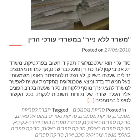
"משרד ללא נייר" במשרדי עורכי הדין
Posted on
27/06/2018
סוד גלוי הוא שלטכנולוגיה תפקיד חשוב בפרקטיקה. משרד
תל אביבי קטן לעריכת דין פועל כבר שנים, אך למרות מאמצים
גדולים שעשה בשיווק, לא הצליח להתפתח באופן משמעותי.
בעל המשרד בדק ומצא שטכנולוגיה מתקדמת עשויה לאפשר
למשרד להציג ערך מוסף ללקוחות. סקר שעשה בקרב הפונים
אליו העלה שורה של נקודות חשובות ללקוח. בכל הקשור
Read
לטיפול במסמכים
[…]
more
Posted in
סריקת מסמכים
Tagged
חברה לסריקה
about
מסמכים
,
סריקת מסמכים
,
סריקת ספרים באום אל פאחם
,
"משרד
סריקת ספרים באופקים
,
סריקת ספרים באור יהודה-עקיבא
,
ללא
סריקת ספרים באילת
,
סריקת ספרים באלעד
,
סריקת ספרים
נייר"
באלפי מנשה-צור יגאל-כוכב יאיר
,
סריקת ספרים
במשרדי