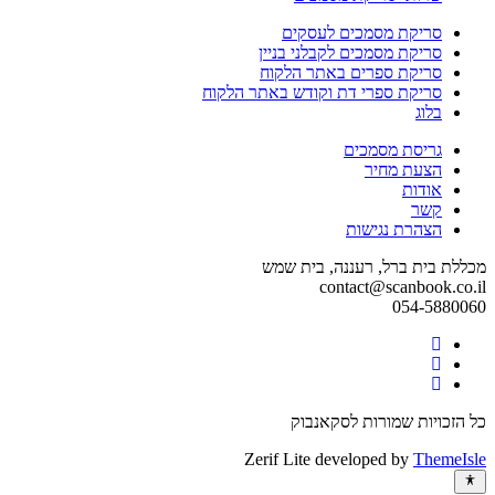
סריקת מסמכים לעסקים
סריקת מסמכים לקבלני בניין
סריקת ספרים באתר הלקוח
סריקת ספרי דת וקודש באתר הלקוח
בלוג
גריסת מסמכים
הצעת מחיר
אודות
קשר
הצהרת נגישות
מכללת בית ברל, רעננה, בית שמש
contact@scanbook.co.il
054-5880060
Facebook
Twitter
link
Linkedin
link
link
כל הזכויות שמורות לסקאנבוק
Zerif Lite
developed by
ThemeIsle