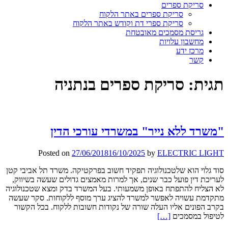
סריקת ספרים
סריקת ספרים באתר הלקוח
סריקת ספרי דת וקודש באתר הלקוח
גריסת מסמכים מאובטחת
מחשבון עלויות
מרכז ידע
קשר
תגית:
סריקת ספרים בנתניה
"משרד ללא נייר" במשרדי עורכי הדין
Posted on
27/06/2018
16/10/2025
by
ELECTRIC LIGHT
סוד גלוי הוא שלטכנולוגיה תפקיד חשוב בפרקטיקה. משרד תל אביבי קטן
לעריכת דין פועל כבר שנים, אך למרות מאמצים גדולים שעשה בשיווק,
לא הצליח להתפתח באופן משמעותי. בעל המשרד בדק ומצא שטכנולוגיה
מתקדמת עשויה לאפשר למשרד להציג ערך מוסף ללקוחות. סקר שעשה
בקרב הפונים אליו העלה שורה של נקודות חשובות ללקוח. בכל הקשור
Read
לטיפול במסמכים
[…]
more