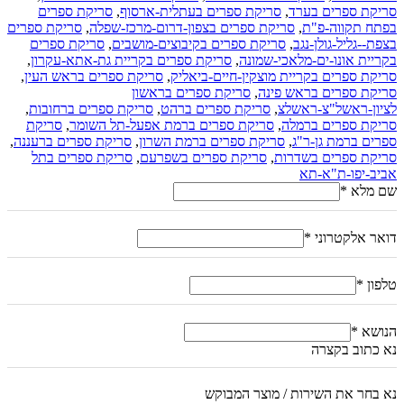
סריקת ספרים בערד
,
סריקת ספרים בעתלית-ארסוף
,
סריקת ספרים
בפתח תקווה-פ"ת
,
סריקת ספרים בצפון-דרום-מרכז-שפלה
,
סריקת ספרים
בצפת--גליל-גולן-נגב
,
סריקת ספרים בקיבוצים-מושבים
,
סריקת ספרים
בקריית אונו-ים-מלאכי-שמונה
,
סריקת ספרים בקריית גת-אתא-עקרון
,
סריקת ספרים בקריית מוצקין-חיים-ביאליק
,
סריקת ספרים בראש העין
,
סריקת ספרים בראש פינה
,
סריקת ספרים בראשון
לציון-ראשל"צ-ראשלצ
,
סריקת ספרים ברהט
,
סריקת ספרים ברחובות
,
סריקת ספרים ברמלה
,
סריקת ספרים ברמת אפעל-תל השומר
,
סריקת
ספרים ברמת גן-ר"ג
,
סריקת ספרים ברמת השרון
,
סריקת ספרים ברעננה
,
סריקת ספרים בשדרות
,
סריקת ספרים בשפרעם
,
סריקת ספרים בתל
אביב-יפו-ת"א-תא
שם מלא
*
דואר אלקטרוני
*
טלפון
*
הנושא
*
נא כתוב בקצרה
נא בחר את השירות / מוצר המבוקש