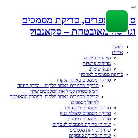
Toggle
navigation
סריקת ספרים, סריקת מסמכים
וגריסה מאובטחת – סקאנבוק
Skip
ראשי
to
אודות
content
הצהרת נגישות
מדיניות פרטיות
תנאי שימוש
סריקת מסמכים לארכיון
סריקת מסמכים באתר הלקוח
סריקת מסמכים באתר הלקוח – הדרך הנוחה
והמאובטחת לנהל את המסמכים שלך
סריקת מסמכים באתר הלקוח: הפתרון המאובטח
לניהול מסמכים
סריקת מסמכים מקצועית
סריקת מסמכים לקבלני בניין
סריקת מסמכים לעסקים
שירותי סריקת מסמכים לעסקים
שרותי סריקת מסמכים
שירותי סריקה לעסקים