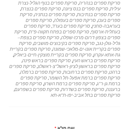
סריקת ספרים בנהריה
,
סריקת ספרים בנוף הגליל-נצרת
עילית
,
סריקת ספרים בנס ציונה
,
סריקת ספרים בנצרת
,
סריקת ספרים בנתיבות
,
סריקת ספרים בנתניה
,
סריקת
ספרים בעכו
,
סריקת ספרים בעפולה
,
סריקת ספרים
בעראבה-סחנין
,
סריקת ספרים בערד
,
סריקת ספרים
בעתלית-ארסוף
,
סריקת ספרים בפתח תקווה-פ"ת
,
סריקת
ספרים בצפון-דרום-מרכז-שפלה
,
סריקת ספרים בצפת--
גליל-גולן-נגב
,
סריקת ספרים בקיבוצים-מושבים
,
סריקת
ספרים בקריית אונו-ים-מלאכי-שמונה
,
סריקת ספרים בקריית
גת-אתא-עקרון
,
סריקת ספרים בקריית מוצקין-חיים-ביאליק
,
סריקת ספרים בראש העין
,
סריקת ספרים בראש פינה
,
סריקת ספרים בראשון לציון-ראשל"צ-ראשלצ
,
סריקת ספרים
ברהט
,
סריקת ספרים ברחובות
,
סריקת ספרים ברמלה
,
סריקת ספרים ברמת אפעל-תל השומר
,
סריקת ספרים
ברמת גן-ר"ג
,
סריקת ספרים ברמת השרון
,
סריקת ספרים
ברעננה
,
סריקת ספרים בשדרות
,
סריקת ספרים בשפרעם
,
סריקת ספרים בתל אביב-יפו-ת"א-תא
שם מלא
*