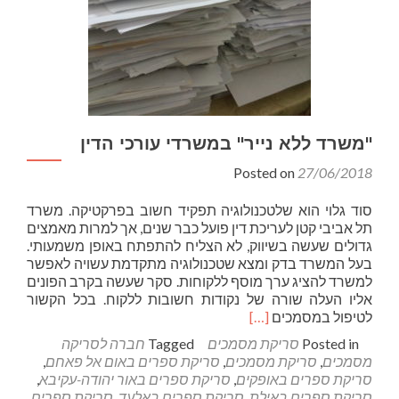
"משרד ללא נייר" במשרדי עורכי הדין
Posted on
27/06/2018
סוד גלוי הוא שלטכנולוגיה תפקיד חשוב בפרקטיקה. משרד
תל אביבי קטן לעריכת דין פועל כבר שנים, אך למרות מאמצים
גדולים שעשה בשיווק, לא הצליח להתפתח באופן משמעותי.
בעל המשרד בדק ומצא שטכנולוגיה מתקדמת עשויה לאפשר
למשרד להציג ערך מוסף ללקוחות. סקר שעשה בקרב הפונים
אליו העלה שורה של נקודות חשובות ללקוח. בכל הקשור
Read
לטיפול במסמכים
[…]
more
Posted in
סריקת מסמכים
Tagged
חברה לסריקה
about
מסמכים
,
סריקת מסמכים
,
סריקת ספרים באום אל פאחם
,
"משרד
סריקת ספרים באופקים
,
סריקת ספרים באור יהודה-עקיבא
,
ללא
סריקת ספרים באילת
,
סריקת ספרים באלעד
,
סריקת ספרים