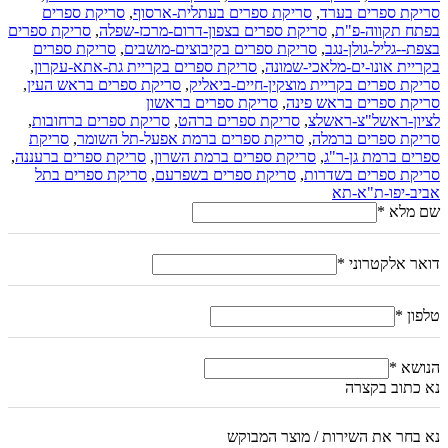
סריקת ספרים בערד
,
סריקת ספרים בעתלית-ארסוף
,
סריקת ספרים
בפתח תקווה-פ"ת
,
סריקת ספרים בצפון-דרום-מרכז-שפלה
,
סריקת ספרים
בצפת--גליל-גולן-נגב
,
סריקת ספרים בקיבוצים-מושבים
,
סריקת ספרים
בקריית אונו-ים-מלאכי-שמונה
,
סריקת ספרים בקריית גת-אתא-עקרון
,
סריקת ספרים בקריית מוצקין-חיים-ביאליק
,
סריקת ספרים בראש העין
,
סריקת ספרים בראש פינה
,
סריקת ספרים בראשון
לציון-ראשל"צ-ראשלצ
,
סריקת ספרים ברהט
,
סריקת ספרים ברחובות
,
סריקת ספרים ברמלה
,
סריקת ספרים ברמת אפעל-תל השומר
,
סריקת
ספרים ברמת גן-ר"ג
,
סריקת ספרים ברמת השרון
,
סריקת ספרים ברעננה
,
סריקת ספרים בשדרות
,
סריקת ספרים בשפרעם
,
סריקת ספרים בתל
אביב-יפו-ת"א-תא
שם מלא
*
דואר אלקטרוני
*
טלפון
*
הנושא
*
נא כתוב בקצרה
נא בחר את השירות / מוצר המבוקש