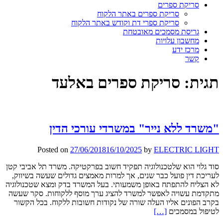
סריקת ספרים
סריקת ספרים באתר הלקוח
סריקת ספרי דת וקודש באתר הלקוח
גריסת מסמכים מאובטחת
מחשבון עלויות
מרכז ידע
קשר
תגית:
סריקת ספרים באלעד
"משרד ללא נייר" במשרדי עורכי הדין
Posted on
27/06/2018
16/10/2025
by
ELECTRIC LIGHT
סוד גלוי הוא שלטכנולוגיה תפקיד חשוב בפרקטיקה. משרד תל אביבי קטן
לעריכת דין פועל כבר שנים, אך למרות מאמצים גדולים שעשה בשיווק,
לא הצליח להתפתח באופן משמעותי. בעל המשרד בדק ומצא שטכנולוגיה
מתקדמת עשויה לאפשר למשרד להציג ערך מוסף ללקוחות. סקר שעשה
בקרב הפונים אליו העלה שורה של נקודות חשובות ללקוח. בכל הקשור
Read
לטיפול במסמכים
[…]
more