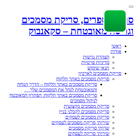
Toggle
navigation
סריקת ספרים, סריקת מסמכים
וגריסה מאובטחת – סקאנבוק
Skip
ראשי
to
אודות
content
הצהרת נגישות
מדיניות פרטיות
תנאי שימוש
סריקת מסמכים לארכיון
סריקת מסמכים באתר הלקוח
סריקת מסמכים באתר הלקוח – הדרך הנוחה
והמאובטחת לנהל את המסמכים שלך
סריקת מסמכים באתר הלקוח: הפתרון המאובטח
לניהול מסמכים
סריקת מסמכים מקצועית
סריקת מסמכים לקבלני בניין
סריקת מסמכים לעסקים
שירותי סריקת מסמכים לעסקים
שרותי סריקת מסמכים
שירותי סריקה לעסקים