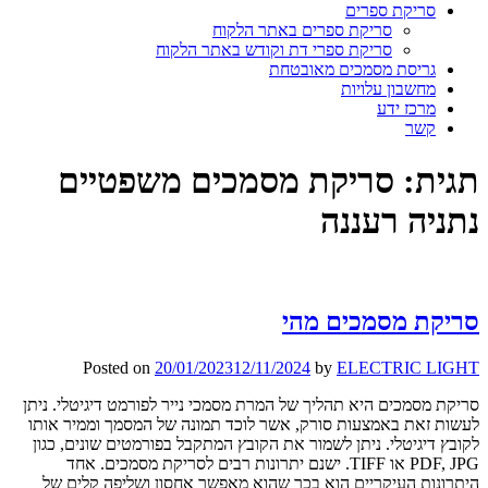
סריקת ספרים
סריקת ספרים באתר הלקוח
סריקת ספרי דת וקודש באתר הלקוח
גריסת מסמכים מאובטחת
מחשבון עלויות
מרכז ידע
קשר
תגית:
סריקת מסמכים משפטיים
נתניה רעננה
סריקת מסמכים מהי
Posted on
20/01/2023
12/11/2024
by
ELECTRIC LIGHT
סריקת מסמכים היא תהליך של המרת מסמכי נייר לפורמט דיגיטלי. ניתן
לעשות זאת באמצעות סורק, אשר לוכד תמונה של המסמך וממיר אותו
לקובץ דיגיטלי. ניתן לשמור את הקובץ המתקבל בפורמטים שונים, כגון
PDF, JPG או TIFF. ישנם יתרונות רבים לסריקת מסמכים. אחד
היתרונות העיקריים הוא בכך שהוא מאפשר אחסון ושליפה קלים של