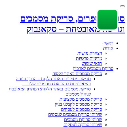
Toggle
navigation
סריקת ספרים, סריקת מסמכים
וגריסה מאובטחת – סקאנבוק
Skip
ראשי
to
אודות
content
הצהרת נגישות
מדיניות פרטיות
תנאי שימוש
סריקת מסמכים לארכיון
סריקת מסמכים באתר הלקוח
סריקת מסמכים באתר הלקוח – הדרך הנוחה
והמאובטחת לנהל את המסמכים שלך
סריקת מסמכים באתר הלקוח: הפתרון המאובטח
לניהול מסמכים
סריקת מסמכים מקצועית
סריקת מסמכים לקבלני בניין
סריקת מסמכים לעסקים
שירותי סריקת מסמכים לעסקים
שרותי סריקת מסמכים
שירותי סריקה לעסקים