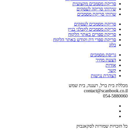
סריקת מסמכים מקצועית
שירותי סריקה לעסקים
שרותי סריקת מסמכים
סריקת מסמכים לעסקים
סריקת מסמכים לקבלני בניין
סריקת ספרים באתר הלקוח
סריקת ספרי דת וקודש באתר הלקוח
בלוג
גריסת מסמכים
הצעת מחיר
אודות
קשר
הצהרת נגישות
מכללת בית ברל, רעננה, בית שמש
contact@scanbook.co.il
054-5880060
Facebook
Twitter
link
Linkedin
link
link
כל הזכויות שמורות לסקאנבוק