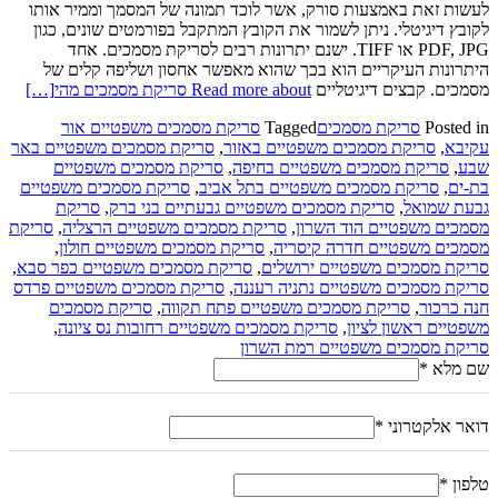
לעשות זאת באמצעות סורק, אשר לוכד תמונה של המסמך וממיר אותו
לקובץ דיגיטלי. ניתן לשמור את הקובץ המתקבל בפורמטים שונים, כגון
PDF, JPG או TIFF. ישנם יתרונות רבים לסריקת מסמכים. אחד
היתרונות העיקריים הוא בכך שהוא מאפשר אחסון ושליפה קלים של
מסמכים. קבצים דיגיטליים
Read more about סריקת מסמכים מהי
[…]
Posted in
סריקת מסמכים
Tagged
סריקת מסמכים משפטיים אור
עקיבא
,
סריקת מסמכים משפטיים באזור
,
סריקת מסמכים משפטיים באר
שבע
,
סריקת מסמכים משפטיים בחיפה
,
סריקת מסמכים משפטיים
בת-ים
,
סריקת מסמכים משפטיים בתל אביב
,
סריקת מסמכים משפטיים
גבעת שמואל
,
סריקת מסמכים משפטיים גבעתיים בני ברק
,
סריקת
מסמכים משפטיים הוד השרון
,
סריקת מסמכים משפטיים הרצליה
,
סריקת
מסמכים משפטיים חדרה קיסריה
,
סריקת מסמכים משפטיים חולון
,
סריקת מסמכים משפטיים ירושלים
,
סריקת מסמכים משפטיים כפר סבא
,
סריקת מסמכים משפטיים נתניה רעננה
,
סריקת מסמכים משפטיים פרדס
חנה כרכור
,
סריקת מסמכים משפטיים פתח תקווה
,
סריקת מסמכים
משפטיים ראשון לציון
,
סריקת מסמכים משפטיים רחובות נס ציונה
,
סריקת מסמכים משפטיים רמת השרון
שם מלא
*
דואר אלקטרוני
*
טלפון
*