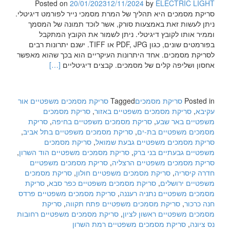
Posted on
20/01/2023
12/11/2024
by
ELECTRIC LIGHT
סריקת מסמכים היא תהליך של המרת מסמכי נייר לפורמט דיגיטלי.
ניתן לעשות זאת באמצעות סורק, אשר לוכד תמונה של המסמך
וממיר אותו לקובץ דיגיטלי. ניתן לשמור את הקובץ המתקבל
בפורמטים שונים, כגון PDF, JPG או TIFF. ישנם יתרונות רבים
לסריקת מסמכים. אחד היתרונות העיקריים הוא בכך שהוא מאפשר
Read
אחסון ושליפה קלים של מסמכים. קבצים דיגיטליים
[…]
more
about
סריקת
Posted in
סריקת מסמכים
Tagged
סריקת מסמכים משפטיים אור
מסמכים
עקיבא
,
סריקת מסמכים משפטיים באזור
,
סריקת מסמכים
מהי
משפטיים באר שבע
,
סריקת מסמכים משפטיים בחיפה
,
סריקת
מסמכים משפטיים בת-ים
,
סריקת מסמכים משפטיים בתל אביב
,
סריקת מסמכים משפטיים גבעת שמואל
,
סריקת מסמכים
משפטיים גבעתיים בני ברק
,
סריקת מסמכים משפטיים הוד השרון
,
סריקת מסמכים משפטיים הרצליה
,
סריקת מסמכים משפטיים
חדרה קיסריה
,
סריקת מסמכים משפטיים חולון
,
סריקת מסמכים
משפטיים ירושלים
,
סריקת מסמכים משפטיים כפר סבא
,
סריקת
מסמכים משפטיים נתניה רעננה
,
סריקת מסמכים משפטיים פרדס
חנה כרכור
,
סריקת מסמכים משפטיים פתח תקווה
,
סריקת
מסמכים משפטיים ראשון לציון
,
סריקת מסמכים משפטיים רחובות
נס ציונה
,
סריקת מסמכים משפטיים רמת השרון