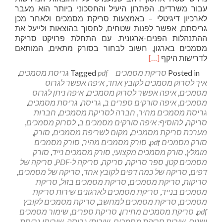
עבור משרדים. הפתרון היעיל והחסכוני ביותר הוא מעבר
לארכיון דיגיטלי – באמצעות סריקת מסמכים ולאחר מכן
גריסתם, אפשר לפנות שטחים, לחסוך בהוצאות ולייעל את
ההתנהלות הפנים-ארגונית. עם התחלת פרויקט סריקת
מסמכים בארגון, חשוב לבחור בסורק מתאים, המותאם
Read
לדרישות היקף
[…]
more
Posted in
סריקת מסמכים
pdf גריסת מסמכים
Tagged
,
about
איך לסרוק מסמכים לקובץ אחד
,
איפה אפשר לגרוס
סריקת
מסמכים
,
איפה אפשר לסרוק מסמכים
,
איפה ניתן לגרוס
מסמכים
מסמכים
,
איפה סורקים ספרים ב
,
גריסה
,
גריסת מסמכים
,
בכפר
גריסת מסמכים מחיר
,
חברה לסריקת מסמכים
,
חברות
סבא
סריקה
,
להוסיף: איפה סורקים מסמכים ב
,
לסרוק מסמכים
,
מערכת סריקת מסמכים
,
מקום לשריפת מסמכים
,
סורק
,
סורק מסמכים pdf
,
סורק מסמכים מהיר
,
סורק מסמכים
מומלץ
,
סורק מסמכים מקצועי
,
סורק מסמכים נייד
,
סורק
מסמכים קטן
,
ספר סריקה
,
סריקה
,
סריקה ל-PDF
,
סריקה של
דפים
,
סריקה של כמה דפים לקובץ אחד
,
סריקה של מסמכים
,
סריקות
,
סריקת מסמכים
,
סריקת מסמכים בזול
,
סריקת
מסמכים בנייד
,
סריקת מסמכים לארגונים שירות סריקת
מסמכים
,
סריקת מסמכים למחשב
,
סריקת מסמכים לקובץ
pdf
,
סריקת מסמכים מחירון
,
סריקת ספרים
,
שימור מסמכים
ישנים
,
שירות סריקת מסמכים
,
שירותי גריסה
,
שירותי גריסת