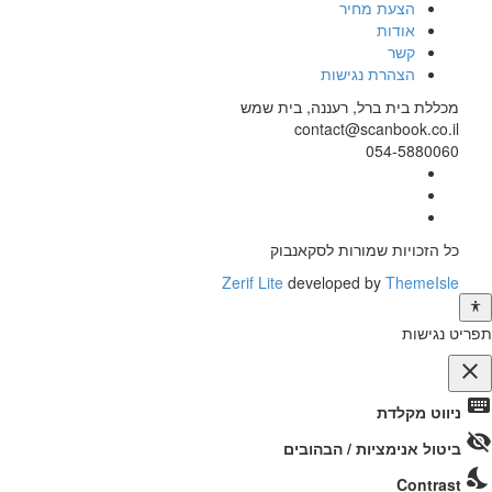
הצעת מחיר
אודות
קשר
הצהרת נגישות
מכללת בית ברל, רעננה, בית שמש
contact@scanbook.co.il
054-5880060
Facebook
Twitter
link
Linkedin
link
link
כל הזכויות שמורות לסקאנבוק
Zerif Lite
developed by
ThemeIsle
תפריט נגישות
close
פתיחה
keyboard
ניווט מקלדת
וסגירה
visibility_off
של
ביטול אנימציות / הבהובים
תפריט
nights_stay
Contrast
הנגישות