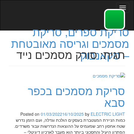
Toggle
navigation
סריקת ספרים, סריקת
מסמכים וגריסה מאובטחת
תגית:
סורק מסמכים נייד
– סקאנבוק
סריקת מסמכים בכפר
סבא
Posted on
01/03/2022
16/10/2025
by
ELECTRIC LIGHT
כמות הניירת המצטברת בעסקים הולכת וגדלה, ועם הזמן נדרש
שטח אחסון רחב שמעמיס על ההוצאות הנדרשות עבור משרדים.
הפתרון היעיל והחסכוני ביותר הוא מעבר לארכיון דיגיטלי –