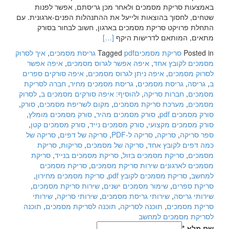
באמצעות סריקת מסמכים ולאחר מכן גריסתם, אפשר לפנות
שטחים, לחסוך בהוצאות ולייעל את ההתנהלות הפנים-ארגונית. עם
התחלת פרויקט סריקת מסמכים בארגון, חשוב לבחור בסורק
Read
מתאים, המותאם לדרישות היקף
[…]
more
Posted in
סריקת מסמכים
pdf גריסת מסמכים
Tagged
,
איך לסרוק
about
מסמכים לקובץ אחד
,
איפה אפשר לגרוס מסמכים
,
איפה אפשר
סריקת
לסרוק מסמכים
,
איפה ניתן לגרוס מסמכים
,
איפה סורקים ספרים
מסמכים
ב
,
גריסה
,
גריסת מסמכים
,
גריסת מסמכים מחיר
,
חברה לסריקת
בכפר
מסמכים
,
חברות סריקה
,
להוסיף: איפה סורקים מסמכים ב
,
לסרוק
סבא
מסמכים
,
מערכת סריקת מסמכים
,
מקום לשריפת מסמכים
,
סורק
,
סורק מסמכים pdf
,
סורק מסמכים מהיר
,
סורק מסמכים מומלץ
,
סורק מסמכים מקצועי
,
סורק מסמכים נייד
,
סורק מסמכים קטן
,
ספר סריקה
,
סריקה
,
סריקה ל-PDF
,
סריקה של דפים
,
סריקה של
כמה דפים לקובץ אחד
,
סריקה של מסמכים
,
סריקות
,
סריקת
מסמכים
,
סריקת מסמכים בזול
,
סריקת מסמכים בנייד
,
סריקת
מסמכים לארגונים שירות סריקת מסמכים
,
סריקת מסמכים
למחשב
,
סריקת מסמכים לקובץ pdf
,
סריקת מסמכים מחירון
,
סריקת ספרים
,
שימור מסמכים ישנים
,
שירות סריקת מסמכים
,
שירותי גריסה
,
שירותי גריסת מסמכים
,
שירותי סריקה
,
שירותי
סריקת מסמכים
,
תוכנה לסריקה
,
תוכנה לסריקת מסמכים
,
תוכנה
לסריקת מסמכים למחשב
שם מלא
*