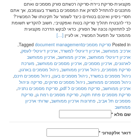
מקצועית-סריקת ניירת-סריקה רכשתם סורק מסמכים ואתם
מתכננים להתחיל לסרוק את המסמכים במשרד בעצמכם, אך אתם
חסרי ניסיון ואינכם בטוחים כיצד לשמור על תקינותו של המכשיר?
כדי להבטיח תהליך סריקה בטוח ואפקטיבי, חשוב להקדיש תשומת
לב לתחזוקה נכונה של הסורק. כדאי לבקש הדרכה מקצועית
Read
מהמוכר על תפעול המכשיר, או לעיין
[…]
more
Posted in
סריקת מסמכים
document management
Tagged
,
about
ארכיב ממוחשב
,
ארכיון דיגיטלי למשרד‏
,
ארכיון דיגיטלי לעסק
,
כיצד
ארכיון דיגיטלי ממוחשב
,
ארכיון ממוחשב
,
ארכיון ממוחשב
מומלץ
לארגונים
,
ארכיון מסמכים‏
,
ארכיון מסמכים ממוחשב
,
מערכת
להשתמש
סריקת מסמכים
,
ניהול ארכיון ממוחשב
,
ניהול מסמכים בארגון
,
בסורק
ניהול מסמכים במשרד
,
ניהול מסמכים בענן
,
ניהול מסמכים חינם
,
מסמכים
ניהול מסמכים ממוחשב
,
ניהול מסמכים סרוקים
,
סריקה וניהול
ארכיון ממוחשב
,
סריקת מסמכים ל pdf
,
סריקת מסמכים נתניה
,
סריקת מסמכים פתח תקוה
,
סריקת מסמכים רמת גן
,
סריקת
מסמכים תל אביב
,
פתרונות ארכיון ממוחשב‏
,
שרותי ארכיון
ממוחשב
שם מלא
*
דואר אלקטרוני
*