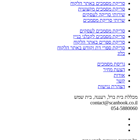
סריקת מסמכים באתר הלקוח
סריקת מסמכים מקצועית
שירותי סריקה לעסקים
שרותי סריקת מסמכים
סריקת מסמכים לעסקים
סריקת מסמכים לקבלני בניין
סריקת ספרים באתר הלקוח
סריקת ספרי דת וקודש באתר הלקוח
בלוג
גריסת מסמכים
הצעת מחיר
אודות
קשר
הצהרת נגישות
מכללת בית ברל, רעננה, בית שמש
contact@scanbook.co.il
054-5880060
Facebook
Twitter
link
Linkedin
link
link