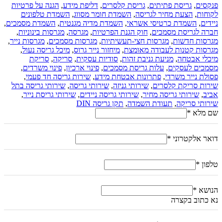
פנקסים
,
גריסת פתיתים
,
גריסת קלסרים
,
דליפת מידע
,
הגנה על פרטיות
רק
לקוחות
,
הצעת מחיר לגריסה
,
השמדת חומר מסווג
,
השמדת טלפונים
לזרוק
ניידים
,
השמדת כרטיסי אשראי
,
השמדת מדיה מגנטית
,
השמדת מסמכים
,
אותם
חברה לגריסת מסמכים
,
חוק הגנת הפרטיות
,
מגרסה
,
מגרסות בינוניות
,
לפח
מגרסות חדשות
,
מגרסות חצי-תעשיתיות
,
מגרסות מסמכים
,
מגרסות נייר
,
מגרסות קטנות לעבודה מאומצת
,
מיחזור נייר גרוס
,
מיכל גריסה נעול
,
מיכלי אבטחה
,
מניעת גניבת זהות
,
סודיות עסקית
,
סריקה
,
סריקת
מסמכים לעסקים
,
עלות גריסת מסמכים
,
פינוי ארכיון
,
פינוי משרדים
,
פסולת נייר משרדי
,
פתרונות אבטחת מידע
,
שירות גריסה חד פעמי
,
שירות סריקת קלסרים
,
שירותי גניזה
,
שירותי גריסה
,
שירותי גריסה בתל
אביב
,
שירותי גריסה מחיר
,
שירותי גריסה ניידים
,
שירותי גריסת נייר
,
שירותי סריקה
,
תעודת השמדה
,
תקן גריסה DIN
שם מלא
*
דואר אלקטרוני
*
טלפון
*
הנושא
*
נא כתוב בקצרה