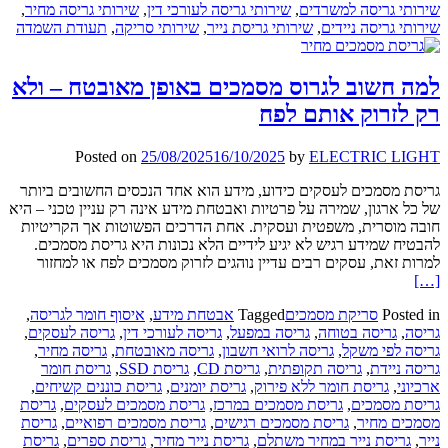
שירותי גריסה למשרדים
,
שירותי גריסה לעורכי דין
,
שירותי גריסה מחיר
,
שירותי גריסה ניידים
,
שירותי גריסת נייר
,
שירותי סריקה
,
תעודת השמדה
למה חשוב לגרוס מסמכים באופן מאובטח – ולא
רק לזרוק אותם לפח
Posted on
25/08/2025
16/10/2025
by
ELECTRIC LIGHT
גריסת מסמכים לעסקים כידוע, מידע הוא אחד הנכסים החשובים ביותר
של כל ארגון, שמירה על פרטיות ואבטחת מידע אינה רק עניין טכני – היא
חובה מוסרית, משפטית ועסקית. אחת הדרכים הפשוטות אך הקריטיות
להבטיח שמידע רגיש לא יגיע לידיים הלא נכונות היא גריסת מסמכים.
Read
למרות זאת, עסקים רבים עדיין נוהגים לזרוק מסמכים לפח או למחזור
more
[…]
about
Posted in
סריקת מסמכים
Tagged
אבטחת מידע
,
איסוף חומר לגריסה
,
למה
גריסה
,
גריסה בטוחה
,
גריסה במפעל
,
גריסה לעורכי דין
,
גריסה לעסקים
,
חשוב
גריסה לפי משקל
,
גריסה לרואי חשבון
,
גריסה מאובטחת
,
גריסה מחיר
,
לגרוס
גריסה ניידת
,
גריסה תקופתית
,
גריסת CD
,
גריסת SSD
,
גריסת חומר
מסמכי
ארכיוני
,
גריסת חומר ללא פירוק
,
גריסת יומנים
,
גריסת כוננים קשיחים
,
באופן
גריסת מסמכים
,
גריסת מסמכים במרכז
,
גריסת מסמכים לעסקים
,
גריסת
מאובט
מסמכים מחיר
,
גריסת מסמכים רגישים
,
גריסת מסמכים רפואיים
,
גריסת
–
נייר
,
גריסת נייר במחיר משתלם
,
גריסת נייר מחיר
,
גריסת ספרים
,
גריסת
ולא