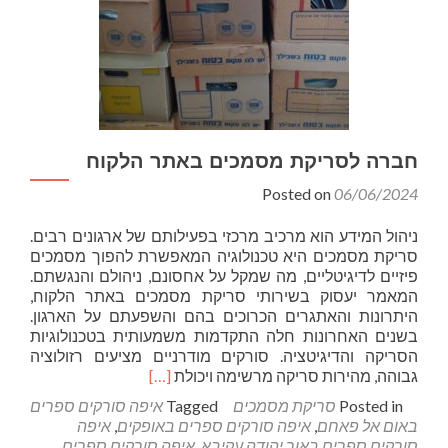
חברה לסריקת מסמכים באתר הלקוח
Posted on
06/06/2024
ניהול המידע הוא מרכיב מרכזי בפעילותם של ארגונים רבים.
סריקת מסמכים היא טכנולוגיה המאפשרת להפוך מסמכים
פיזיים לדיגיטליים, מה שמקל על אחסונם, ניהולם והנגשתם.
המאמר יעסוק בשירותי סריקת מסמכים באתר הלקוח,
היתרונות והאתגרים הכרוכים בהם והשפעתם על הארגון.
בשנים האחרונות חלה התקדמות משמעותית בטכנולוגיות
הסריקה והדיגיטציה. סורקים מודרניים מציעים רזולוציה
Read
גבוהה, מהירות סריקה מרשימה ויכולת
[…]
more
Posted in
סריקת מסמכים
Tagged
איפה סורקים ספרים
about
באום אל פאחם
,
איפה סורקים ספרים באופקים
,
איפה
חברה
סורקים ספרים באור יהודה עקיבא
,
איפה סורקים ספרים