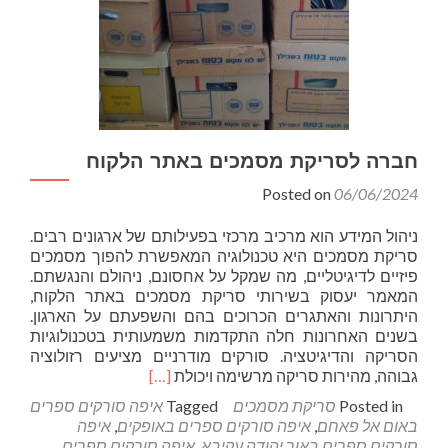
חברה לסריקת מסמכים באתר הלקוח
Posted on
06/06/2024
ניהול המידע הוא מרכיב מרכזי בפעילותם של ארגונים רבים.
סריקת מסמכים היא טכנולוגיה המאפשרת להפוך מסמכים
פיזיים לדיגיטליים, מה שמקל על אחסונם, ניהולם והנגשתם.
המאמר יעסוק בשירותי סריקת מסמכים באתר הלקוח,
היתרונות והאתגרים הכרוכים בהם והשפעתם על הארגון.
בשנים האחרונות חלה התקדמות משמעותית בטכנולוגיות
הסריקה והדיגיטציה. סורקים מודרניים מציעים רזולוציה
Read
גבוהה, מהירות סריקה מרשימה ויכולת
[…]
more
Posted in
סריקת מסמכים
Tagged
איפה סורקים ספרים
about
באום אל פאחם
,
איפה סורקים ספרים באופקים
,
איפה
חברה
סורקים ספרים באור יהודה עקיבא
,
איפה סורקים ספרים