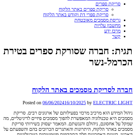
סריקת ספרים
סריקת ספרים באתר הלקוח
סריקת ספרי דת וקודש באתר הלקוח
גריסת מסמכים מאובטחת
מחשבון עלויות
מרכז ידע
קשר
תגית:
חברה שסורקת ספרים בטירת
הכרמל-נשר
חברה לסריקת מסמכים באתר הלקוח
Posted on
06/06/2024
16/10/2025
by
ELECTRIC LIGHT
ניהול המידע הוא מרכיב מרכזי בפעילותם של ארגונים רבים. סריקת
מסמכים היא טכנולוגיה המאפשרת להפוך מסמכים פיזיים לדיגיטליים, מה
שמקל על אחסונם, ניהולם והנגשתם. המאמר יעסוק בשירותי סריקת
מסמכים באתר הלקוח, היתרונות והאתגרים הכרוכים בהם והשפעתם על
הארגון. בשנים האחרונות חלה התקדמות משמעותית בטכנולוגיות