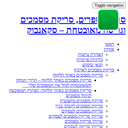
Toggle navigation
סריקת ספרים, סריקת מסמכים
וגריסה מאובטחת – סקאנבוק
Skip
ראשי
to
אודות
content
הצהרת נגישות
מדיניות פרטיות
תנאי שימוש
סריקת מסמכים לארכיון
סריקת מסמכים באתר הלקוח
סריקת מסמכים באתר הלקוח – הדרך הנוחה
והמאובטחת לנהל את המסמכים שלך
סריקת מסמכים באתר הלקוח: הפתרון המאובטח
לניהול מסמכים
סריקת מסמכים מקצועית
סריקת מסמכים לקבלני בניין
סריקת מסמכים לעסקים
שירותי סריקת מסמכים לעסקים
שרותי סריקת מסמכים
שירותי סריקה לעסקים