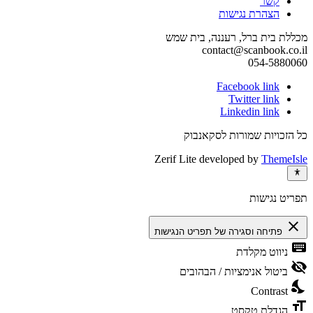
קשר
הצהרת נגישות
מכללת בית ברל, רעננה, בית שמש
contact@scanbook.co.il
054-5880060
Facebook link
Twitter link
Linkedin link
כל הזכויות שמורות לסקאנבוק
Zerif Lite
developed by
ThemeIsle
תפריט נגישות
close
פתיחה וסגירה של תפריט הנגישות
keyboard
ניווט מקלדת
visibility_off
ביטול אנימציות / הבהובים
nights_stay
Contrast
format_size
הגדלת טקסט