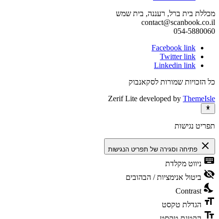
מכללת בית ברל, רעננה, בית שמש
contact@scanbook.co.il
054-5880060
Facebook link
Twitter link
Linkedin link
כל הזכויות שמורות לסקאנבוק
Zerif Lite
developed by
ThemeIsle
תפריט נגישות
close
פתיחה וסגירה של תפריט הנגישות
keyboard
ניווט מקלדת
visibility_off
ביטול אנימציות / הבהובים
nights_stay
Contrast
format_size
הגדלת טקסט
text_fields
הקטנת טקסט