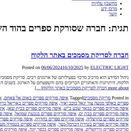
מחשבון עלויות
מרכז ידע
קשר
תגית:
חברה שסורקת ספרים בהוד הש
חברה לסריקת מסמכים באתר הלקוח
Posted on
06/06/2024
16/10/2025
by
ELECTRIC LIGHT
ניהול המידע הוא מרכיב מרכזי בפעילותם של ארגונים רבים. סריקת מסמכי
הלקוח, היתרונות והאתגרים הכרוכים בהם והשפעתם על הארגון. בשנים האח
more about חברה לסריקת מסמכים באתר הלקוח
[…]
Posted in
סריקת מסמכים
Tagged
איפה סורקים ספרים באום אל פאחם
,
א
ספרים באלפי מנשה צור יגאל כוכב יאיר
,
איפה סורקים ספרים באריאל ברקן
איפה סורקים ספרים בבאר שבע ב"ש
,
איפה סורקים ספרים בבית שאן
,
איפ
איפה סורקים ספרים בבת ים
,
איפה סורקים ספרים בגבעת שמואל
,
איפה סו
סורקים ספרים בהרצליה
,
איפה סורקים ספרים בחדרה
,
איפה סורקים ספרים
איפה סורקים ספרים בטירת הכרמל-נשר
,
איפה סורקים ספרים בטמרה מע
סורקים ספרים בירושלים
,
איפה סורקים ספרים בכפר יונה
,
איפה סורקים ס