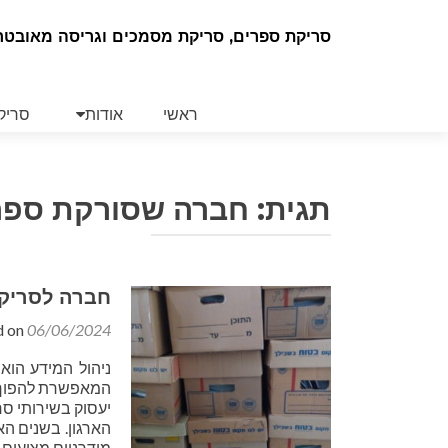
סריקת ספרים, סריקת מסמכים וגריסה מאובטח
Skip
to
ראשי
אודות
סריק
content
תגית:
חברה שסורקת ספר
חברה לסריק
d on
06/06/2024
ניהול המידע הוא
המאפשרת להפוך מ
יעסוק בשירותי ס
הארגון. בשנים ה
מודרניים מציעים 