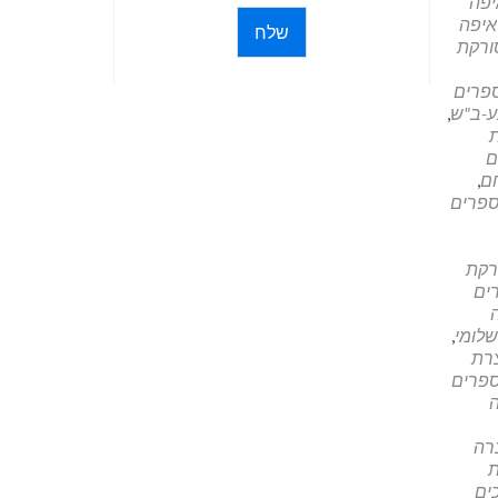
יפה
איפה
שלח
ורקת
פרים
ע-ב"ש
,
ם
חם
,
פרים
רקת
ים
לומי
,
צרת
פרים
רה
ת
ים