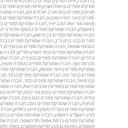
ברחובות
,
איפה סורקים ספרים ברמלה
,
איפה סורקי
סורקים ספרים ברמת השרון
,
איפה סורקים ספרים ב
סורקים ספרים בתל אביב יפו ת"א תא
,
חברה שסורקת
ספרים באור יהודה-עקיבא
,
חברה שסורקת ספרים ב
מנשה-צור יגאל-כוכב יאיר
,
חברה שסורקת ספרים באר
באשקלון
,
חברה שסורקת ספרים בבאקה אל גרבייה
,
חברה שסורקת ספרים בבית שאן
,
חברה שסורקת ס
ספרים בבני ברק-ב"ב
,
חברה שסורקת ספרים בברקן-
בגבעת שמואל
,
חברה שסורקת ספרים בגבעתיים
,
חב
חברה שסורקת ספרים בהוד השרון-הוד"ש
,
חברה שס
בחריש
,
חברה שסורקת ספרים בטבריה
,
חברה שסור
הכרמל-נשר
,
חברה שסורקת ספרים בטמרה-מעאר
,
שסורקת ספרים ביהוד-מונוסון
,
חברה שסורקת ספרים 
ספרים בכפר יונה
,
חברה שסורקת ספרים בכפר סבא
בכרמיאל
,
חברה שסורקת ספרים בלוד
,
חברה שסורק
שסורקת ספרים במודיעין-מכבים-רעות
,
חברה שסורק
חברה שסורקת ספרים במתן-צור יצחק-קריית ארבע
עילית
,
חברה שסורקת ספרים בנס ציונה
,
חברה שסור
בנתניה
,
חברה שסורקת ספרים בעכו
,
חברה שסורקת
שסורקת ספרים בקריית מוצקין-חיים-ביאליק
,
חברה ש
לציון-ראשל"צ-ראשלצ
,
חברה שסורקת ספרים ברהט
שסורקת ספרים ברמת אפעל-תל השומר
,
חברה שסו
מסמכים באיכות גבוהה
,
סריקת מסמכים באתר הלקו