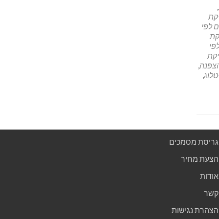
,
קת
 לפי
קת
פי
קת
צפנה
,
לוג
,
גריסת מסמכים
הצעת מחיר
אודות
קשר
הצהרת נגישות