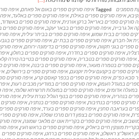
more
ת מסמכים
Tagged
איפה סורקים ספרים באום אל פאחם
,
איפה סור
about
קיבא
,
איפה סורקים ספרים באילת
,
איפה סורקים ספרים באלעד
,
איפה
חברה
ה סורקים ספרים באריאל ברקן אורנית
,
איפה סורקים ספרים באשדוד
,
לסריקת
 אל גרבייה
,
איפה סורקים ספרים בבאר יעקב
,
איפה סורקים ספרים 
מסמכים
קים ספרים בבית שמש
,
איפה סורקים ספרים בביתר עילית
,
איפה סורק
באתר
ית אל-חברון
,
איפה סורקים ספרים בבת ים
,
איפה סורקים ספרים בגבע
הלקוח
ם ספרים בגני תקווה
,
איפה סורקים ספרים בדימונה ירוחם
,
איפה סורקי
צליה
,
איפה סורקים ספרים בחדרה
,
איפה סורקים ספרים בחולון
,
איפה
,
איפה סורקים ספרים בטבריה
,
איפה סורקים ספרים בטייבה טירה קלא
קים ספרים בטמרה מעאר
,
איפה סורקים ספרים ביבנה
,
איפה סורקים ס
רקים ספרים ביקנעם עילית יוקנעם
,
איפה סורקים ספרים בירושלים
,
אי
ר סבא כפ"ס
,
איפה סורקים ספרים בכפר קאסם קרע
,
איפה סורקים ספ
ספרים במגדל העמק
,
איפה סורקים ספרים במודיעין מכבים רעות
,
איפה
 במעלה אדומים
,
איפה סורקים ספרים במעלות תרשיחא שלומי
,
איפה ס
פרים בנהריה
,
איפה סורקים ספרים בנוף הגליל נצרת עילית
,
איפה סורק
 סורקים ספרים בנתיבות
,
איפה סורקים ספרים בנתניה
,
איפה סורקים 
רים בעראבה סחנין
,
איפה סורקים ספרים בערד
,
איפה סורקים ספרים
פ"ת
,
איפה סורקים ספרים בצפון דרום מרכז שפלה
,
איפה סורקים ספרי
מושבים
,
איפה סורקים ספרים בקריית אונו ים מלאכי שמונה
,
איפה סורק
ריית מוצקין חיים ביאליק
,
איפה סורקים ספרים בראש העין
,
איפה סור
יון ראשל"צ ראשלצ
,
איפה סורקים ספרים ברהט
,
איפה סורקים ספרים