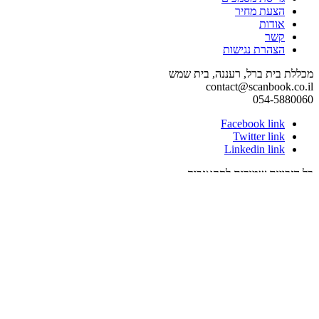
הצעת מחיר
אודות
קשר
הצהרת נגישות
מכללת בית ברל, רעננה, בית שמש
contact@scanbook.co.il
054-5880060
Facebook link
Twitter link
Linkedin link
כל הזכויות שמורות לסקאנבוק
Zerif Lite
developed by
ThemeIsle
תפריט נגישות
close
פתיחה וסגירה של תפריט הנגישות
keyboard
ניווט מקלדת
visibility_off
ביטול אנימציות / הבהובים