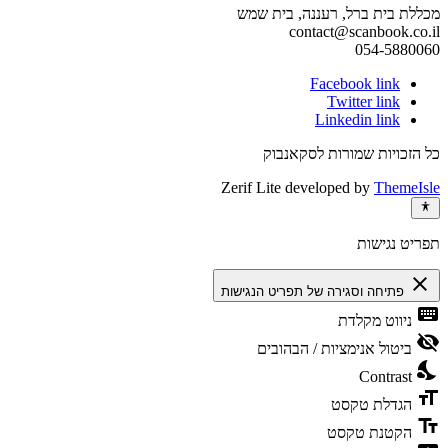
מכללת בית ברל, רעננה, בית שמש
contact@scanbook.co.il
054-5880060
Facebook link
Twitter link
Linkedin link
כל הזכויות שמורות לסקאנבוק
Zerif Lite
developed by
ThemeIsle
תפריט נגישות
close
פתיחה וסגירה של תפריט הנגישות
keyboard
ניווט מקלדת
visibility_off
ביטול אנימציות / הבהובים
nights_stay
Contrast
format_size
הגדלת טקסט
text_fields
הקטנת טקסט