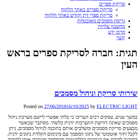
סריקת ספרים
סריקת ספרים באתר הלקוח
סריקת ספרי דת וקודש באתר הלקוח
גריסת מסמכים מאובטחת
מחשבון עלויות
מרכז ידע
קשר
תגית:
חברה לסריקת ספרים בראש
העין
שירותי סריקת וניהול מסמכים
Posted on
27/06/2018
16/10/2025
by
ELECTRIC LIGHT
במשך שנים, עסקים רבים העריכו כי בלתי אפשרי ליישם מערכת ניהול
מסמכים שאינה דורשת התערבות ידנית כלשהי. מסתבר שכאשר
מבצעים סריקת מסמכים ומשלבים אותם בתוכנה לניהול מסמכים, ניתן
לקבל זיהוי אוטומטי של נתוני המסמך עם מינימום הקלדת נתונים ידנית.
התוכנה לוכדת את הנתונים הרלוונטיים מהמסמך ומנתבת אותו לתיקיה