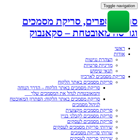
Toggle navigation
סריקת ספרים, סריקת מסמכים
וגריסה מאובטחת – סקאנבוק
Skip
ראשי
to
אודות
content
הצהרת נגישות
מדיניות פרטיות
תנאי שימוש
סריקת מסמכים לארכיון
סריקת מסמכים באתר הלקוח
סריקת מסמכים באתר הלקוח – הדרך הנוחה
והמאובטחת לנהל את המסמכים שלך
סריקת מסמכים באתר הלקוח: הפתרון המאובטח
לניהול מסמכים
סריקת מסמכים מקצועית
סריקת מסמכים לקבלני בניין
סריקת מסמכים לעסקים
שירותי סריקת מסמכים לעסקים
שרותי סריקת מסמכים
שירותי סריקה לעסקים