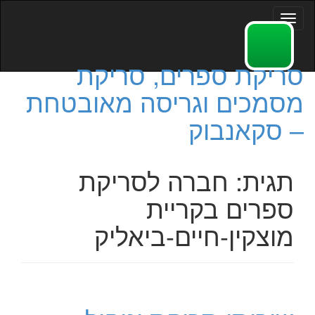
Toggle
navigation
סריקת ספרים, סריקת
מסמכים וגריסה מאובטחת
– סקאנבוק
תגית:
חברה לסריקת
ספרים בקריית
מוצקין-חיים-ביאליק