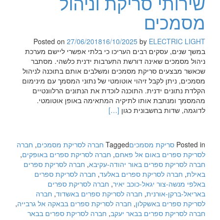
שירותי סריקת וניהול
מסמכים
Posted on
27/06/2018
16/10/2025
by
ELECTRIC LIGHT
במשך שנים, עסקים רבים העריכו כי בלתי אפשרי ליישם מערכת
ניהול מסמכים שאינה דורשת התערבות ידנית כלשהי. מסתבר
שכאשר מבצעים סריקת מסמכים ומשלבים אותם בתוכנה לניהול
מסמכים, ניתן לקבל זיהוי אוטומטי של נתוני המסמך עם מינימום
הקלדת נתונים ידנית. התוכנה לוכדת את הנתונים הרלוונטיים
מהמסמך ומנתבת אותו לתיקיה המתאימה באופן אוטומטי.
Read
לדוגמה, שדות בחשבונית כגון
[…]
more
about
שירותי
Posted in
סריקת מסמכים
Tagged
חברה לסריקת מסמכים
,
חברה
סריקת
לסריקת ספרים באום אל פאחם
,
חברה לסריקת ספרים באופקים
,
וניהול
חברה לסריקת ספרים באור יהודה-עקיבא
,
חברה לסריקת ספרים
מסמכים
באילת
,
חברה לסריקת ספרים באלעד
,
חברה לסריקת ספרים
באלפי מנשה-צור יגאל-כוכב יאיר
,
חברה לסריקת ספרים
באריאל-ברקן-אורנית
,
חברה לסריקת ספרים באשדוד
,
חברה
לסריקת ספרים באשקלון
,
חברה לסריקת ספרים בבאקה אל גרבייה
,
חברה לסריקת ספרים בבאר יעקב
,
חברה לסריקת ספרים בבאר