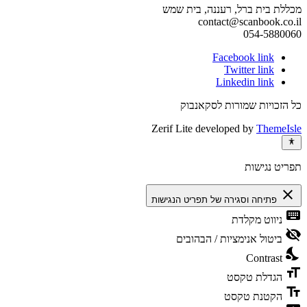
מכללת בית ברל, רעננה, בית שמש
contact@scanbook.co.il
054-5880060
Facebook link
Twitter link
Linkedin link
כל הזכויות שמורות לסקאנבוק
Zerif Lite
developed by
ThemeIsle
תפריט נגישות
close
פתיחה וסגירה של תפריט הנגישות
keyboard
ניווט מקלדת
visibility_off
ביטול אנימציות / הבהובים
nights_stay
Contrast
format_size
הגדלת טקסט
text_fields
הקטנת טקסט