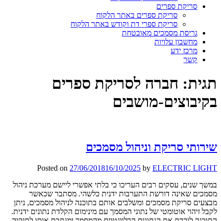
סריקת ספרים
סריקת ספרים באתר הלקוח
סריקת ספרי דת וקודש באתר הלקוח
גריסת מסמכים מאובטחת
מחשבון עלויות
מרכז ידע
קשר
תגית:
חברה לסריקת ספרים
בקיבוצים-מושבים
שירותי סריקת וניהול מסמכים
Posted on
27/06/2018
16/10/2025
by
ELECTRIC LIGHT
במשך שנים, עסקים רבים העריכו כי בלתי אפשרי ליישם מערכת ניהול
מסמכים שאינה דורשת התערבות ידנית כלשהי. מסתבר שכאשר
מבצעים סריקת מסמכים ומשלבים אותם בתוכנה לניהול מסמכים, ניתן
לקבל זיהוי אוטומטי של נתוני המסמך עם מינימום הקלדת נתונים ידנית.
התוכנה לוכדת את הנתונים הרלוונטיים מהמסמך ומנתבת אותו לתיקיה