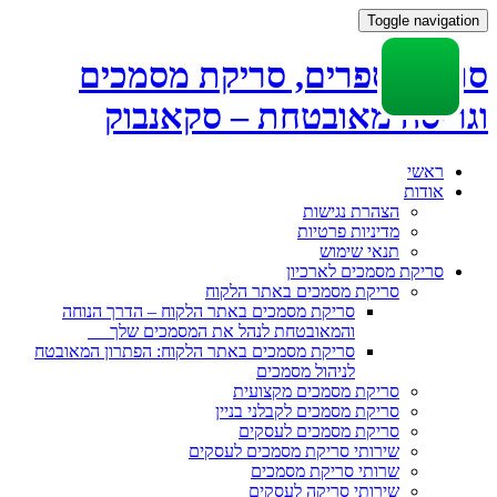
Toggle navigation
סריקת ספרים, סריקת מסמכים
וגריסה מאובטחת – סקאנבוק
Skip
ראשי
to
אודות
content
הצהרת נגישות
מדיניות פרטיות
תנאי שימוש
סריקת מסמכים לארכיון
סריקת מסמכים באתר הלקוח
סריקת מסמכים באתר הלקוח – הדרך הנוחה
והמאובטחת לנהל את המסמכים שלך
סריקת מסמכים באתר הלקוח: הפתרון המאובטח
לניהול מסמכים
סריקת מסמכים מקצועית
סריקת מסמכים לקבלני בניין
סריקת מסמכים לעסקים
שירותי סריקת מסמכים לעסקים
שרותי סריקת מסמכים
שירותי סריקה לעסקים