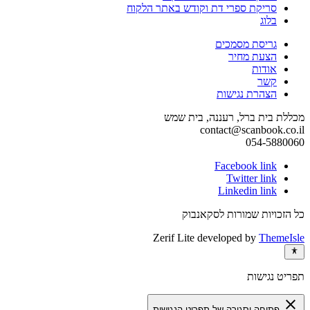
סריקת ספרי דת וקודש באתר הלקוח
בלוג
גריסת מסמכים
הצעת מחיר
אודות
קשר
הצהרת נגישות
מכללת בית ברל, רעננה, בית שמש
contact@scanbook.co.il
054-5880060
Facebook link
Twitter link
Linkedin link
כל הזכויות שמורות לסקאנבוק
Zerif Lite
developed by
ThemeIsle
תפריט נגישות
close
פתיחה וסגירה של תפריט הנגישות