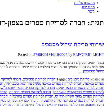
מחשבון עלויות
מרכז ידע
קשר
תגית:
חברה לסריקת ספרים בצפון-ד
שירותי סריקת וניהול מסמכים
Posted on
27/06/2018
16/10/2025
by
ELECTRIC LIGHT
במשך שנים, עסקים רבים העריכו כי בלתי אפשרי ליישם מערכת ניהול מס
אוטומטי של נתוני המסמך עם מינימום הקלדת נתונים ידנית. התוכנה לוכד
וניהול מסמכים
[…]
Posted in
סריקת מסמכים
Tagged
חברה לסריקת מסמכים
,
חברה לסריקת 
ספרים באלעד
,
חברה לסריקת ספרים באלפי מנשה-צור יגאל-כוכב יאיר
,
חב
חברה לסריקת ספרים בבאר יעקב
,
חברה לסריקת ספרים בבאר שבע-ב"ש
,
לסריקת ספרים בברקן-בית אל-חברון
,
חברה לסריקת ספרים בבת ים
,
חברה 
לסריקת ספרים בהוד השרון-הוד"ש
,
חברה לסריקת ספרים בהרצליה
,
חברה 
חברה לסריקת ספרים בטייבה-טירה-קלאנסווה
,
חברה לסריקת ספרים בטיר
ביהוד-מונוסון
,
חברה לסריקת ספרים ביקנעם עילית-יוקנעם
,
חברה לסריקת 