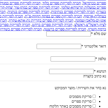
ספרים בכרמיאל
,
חברה לסריקת ספרים בלוד
,
חברה לסריקת ספרים במגדל
ספרים במעלות תרשיחא-שלומי
,
חברה לסריקת ספרים במתן-צור יצחק-קרי
בנצרת
,
חברה לסריקת ספרים בנתיבות
,
חברה לסריקת ספרים בנתניה
,
חברה
בעתלית-ארסוף
,
חברה לסריקת ספרים בפתח תקווה-פ"ת
,
חברה לסריקת ספ
אונו-ים-מלאכי-שמונה
,
חברה לסריקת ספרים בקריית גת-אתא-עקרון
,
חברה 
לציון-ראשל"צ-ראשלצ
,
חברה לסריקת ספרים ברהט
,
חברה לסריקת ספרים 
ברמת השרון
,
חברה לסריקת ספרים ברעננה
,
חברה לסריקת ספרים בשדרו
שם מלא
*
דואר אלקטרוני
*
טלפון
*
הנושא
*
נא כתוב בקצרה
נא בחר את השירות / מוצר המבוקש
סריקת מסמכים
סריקת ספרים
סריקת מסמכים באתר הלקוח