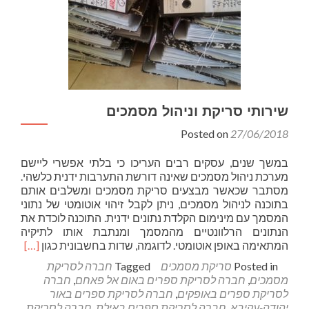
שירותי סריקת וניהול מסמכים
Posted on
27/06/2018
במשך שנים, עסקים רבים העריכו כי בלתי אפשרי ליישם
מערכת ניהול מסמכים שאינה דורשת התערבות ידנית כלשהי.
מסתבר שכאשר מבצעים סריקת מסמכים ומשלבים אותם
בתוכנה לניהול מסמכים, ניתן לקבל זיהוי אוטומטי של נתוני
המסמך עם מינימום הקלדת נתונים ידנית. התוכנה לוכדת את
הנתונים הרלוונטיים מהמסמך ומנתבת אותו לתיקיה
Read
המתאימה באופן אוטומטי. לדוגמה, שדות בחשבונית כגון
[…]
more
Posted in
סריקת מסמכים
Tagged
חברה לסריקת
about
מסמכים
,
חברה לסריקת ספרים באום אל פאחם
,
חברה
שירותי
לסריקת ספרים באופקים
,
חברה לסריקת ספרים באור
סריקת
יהודה-עקיבא
,
חברה לסריקת ספרים באילת
,
חברה לסריקת