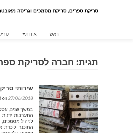
סריקת ספרים, סריקת מסמכים וגריסה מאובטח
Skip
to
ראשי
אודות
סריק
content
תגית:
חברה לסריקת ספרי
שירותי סריק
d on
27/06/2018
במשך שנים, עסקי
התערבות ידנית 
לניהול מסמכים, נ
התוכנה לוכדת א
אוטומטי. לדוגמה,