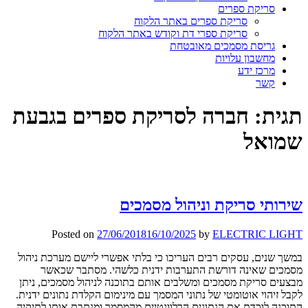
סריקת ספרים
סריקת ספרים באתר הלקוח
סריקת ספרי דת וקודש באתר הלקוח
גריסת מסמכים מאובטחת
מחשבון עלויות
מרכז ידע
קשר
תגית:
חברה לסריקת ספרים בגבעת
שמואל
שירותי סריקת וניהול מסמכים
Posted on
27/06/2018
16/10/2025
by
ELECTRIC LIGHT
במשך שנים, עסקים רבים העריכו כי בלתי אפשרי ליישם מערכת ניהול
מסמכים שאינה דורשת התערבות ידנית כלשהי. מסתבר שכאשר
מבצעים סריקת מסמכים ומשלבים אותם בתוכנה לניהול מסמכים, ניתן
לקבל זיהוי אוטומטי של נתוני המסמך עם מינימום הקלדת נתונים ידנית.
התוכנה לוכדת את הנתונים הרלוונטיים מהמסמך ומנתבת אותו לתיקיה