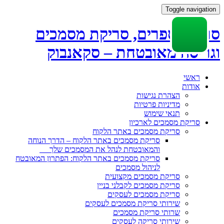
Toggle navigation
סריקת ספרים, סריקת מסמכים
וגריסה מאובטחת – סקאנבוק
Skip
ראשי
to
אודות
content
הצהרת נגישות
מדיניות פרטיות
תנאי שימוש
סריקת מסמכים לארכיון
סריקת מסמכים באתר הלקוח
סריקת מסמכים באתר הלקוח – הדרך הנוחה
והמאובטחת לנהל את המסמכים שלך
סריקת מסמכים באתר הלקוח: הפתרון המאובטח
לניהול מסמכים
סריקת מסמכים מקצועית
סריקת מסמכים לקבלני בניין
סריקת מסמכים לעסקים
שירותי סריקת מסמכים לעסקים
שרותי סריקת מסמכים
שירותי סריקה לעסקים