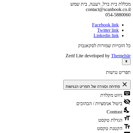
מכללת בית ברל, רעננה, בית שמש
contact@scanbook.co.il
054-5880060
Facebook link
Twitter link
Linkedin link
כל הזכויות שמורות לסקאנבוק
Zerif Lite
developed by
ThemeIsle
תפריט נגישות
close
פתיחה וסגירה של תפריט הנגישות
keyboard
ניווט מקלדת
visibility_off
ביטול אנימציות / הבהובים
nights_stay
Contrast
format_size
הגדלת טקסט
text_fields
הקטנת טקסט