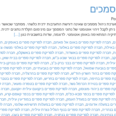
מסמכים
Po
 מערכת ניהול מסמכים שאינה דורשת התערבות ידנית כלשהי. מסתבר שכאשר 
תן לקבל זיהוי אוטומטי של נתוני המסמך עם מינימום הקלדת נתונים ידנית. 
Read
יקיה המתאימה באופן אוטומטי. לדוגמה, שדות בחשבונית כגון
[…]
more
ם
,
חברה לסריקת ספרים באום אל פאחם
,
חברה לסריקת ספרים באופקים
,
חב
about
 באילת
,
חברה לסריקת ספרים באלעד
,
חברה לסריקת ספרים באלפי מנשה-צו
שירותי
ת
,
חברה לסריקת ספרים באשדוד
,
חברה לסריקת ספרים באשקלון
,
חברה לסר
סריקת
קב
,
חברה לסריקת ספרים בבאר שבע-ב"ש
,
חברה לסריקת ספרים בבית שאן
,
ח
וניהול
עילית
,
חברה לסריקת ספרים בבני ברק-ב"ב
,
חברה לסריקת ספרים בברקן-בית
מסמכים
פרים בגבעת שמואל
,
חברה לסריקת ספרים בגבעתיים
,
חברה לסריקת ספרים 
ת ספרים בהוד השרון-הוד"ש
,
חברה לסריקת ספרים בהרצליה
,
חברה לסריקת
ת ספרים בחיפה
,
חברה לסריקת ספרים בחריש
,
חברה לסריקת ספרים בטברי
קת ספרים בטירת הכרמל-נשר
,
חברה לסריקת ספרים בטמרה-מעאר
,
חברה ל
ת ספרים ביהוד-מונוסון
,
חברה לסריקת ספרים ביקנעם עילית-יוקנעם
,
חברה 
לסריקת ספרים בכפר סבא-כפ"ס
,
חברה לסריקת ספרים בכפר קאסם-קרע
,
חב
ה לסריקת ספרים במגדל העמק
,
חברה לסריקת ספרים במודיעין עילית
,
חבר
ים במעלה אדומים
,
חברה לסריקת ספרים במעלות תרשיחא-שלומי
,
חברה לס
 בנהריה
,
חברה לסריקת ספרים בנוף הגליל-נצרת עילית
,
חברה לסריקת ספרי
 בנתיבות
,
חברה לסריקת ספרים בנתניה
,
חברה לסריקת ספרים בעכו
,
חברה ל