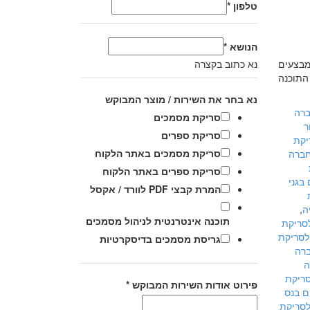
טלפון
*
הנושא
*
מבצעים
נא כתוב בקצרה
התוכנה
נא בחר את השירות / מוצר המבוקש
רה
סריקת מסמכים
ר
סריקת ספרים
יקת
סריקת מסמכים באתר הלקוח
ברה
סריקת ספרים באתר הלקוח
בגני
המרת קבצי PDF לוורד / אקסל
ה
,
תוכנה אינטרנטית לניהול מסמכים
סריקת
לסריקת
גריסת מסמכים בדיסקרטיות
רה
ה
ריקת
פירוט אודות השירות המבוקש
*
ם בנס
סריקת