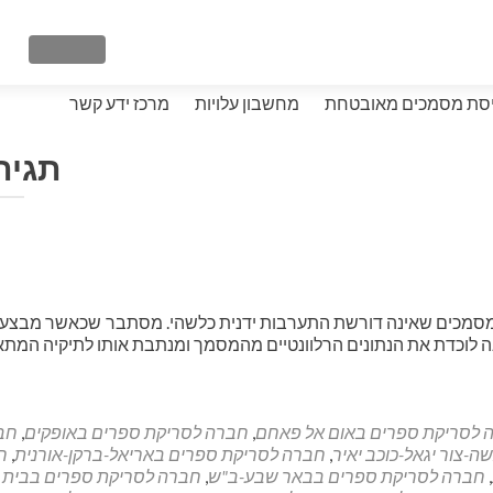
VIGATION
Skip
סת מסמכים מאובטחת
מחשבון עלויות
מרכז ידע
קשר
to
content
תגית
ל מסמכים שאינה דורשת התערבות ידנית כלשהי. מסתבר שכאשר מבצעי
כנה לוכדת את הנתונים הרלוונטיים מהמסמך ומנתבת אותו לתיקיה המתא
 לסריקת ספרים באום אל פאחם
,
חברה לסריקת ספרים באופקים
,
חבר
-צור יגאל-כוכב יאיר
,
חברה לסריקת ספרים באריאל-ברקן-אורנית
,
ח
,
חברה לסריקת ספרים בבאר שבע-ב"ש
,
חברה לסריקת ספרים בבית 