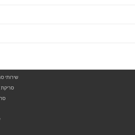
שירותי ס
סריקת 
סרי
ש
ש