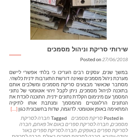
שירותי סריקת וניהול מסמכים
Posted on
27/06/2018
במשך שנים, עסקים רבים העריכו כי בלתי אפשרי ליישם
מערכת ניהול מסמכים שאינה דורשת התערבות ידנית כלשהי.
מסתבר שכאשר מבצעים סריקת מסמכים ומשלבים אותם
בתוכנה לניהול מסמכים, ניתן לקבל זיהוי אוטומטי של נתוני
המסמך עם מינימום הקלדת נתונים ידנית. התוכנה לוכדת את
הנתונים הרלוונטיים מהמסמך ומנתבת אותו לתיקיה
Read
המתאימה באופן אוטומטי. לדוגמה, שדות בחשבונית כגון
[…]
more
Posted in
סריקת מסמכים
Tagged
חברה לסריקת
about
מסמכים
,
חברה לסריקת ספרים באום אל פאחם
,
חברה
שירותי
לסריקת ספרים באופקים
,
חברה לסריקת ספרים באור
סריקת
יהודה-עקיבא
,
חברה לסריקת ספרים באילת
,
חברה לסריקת