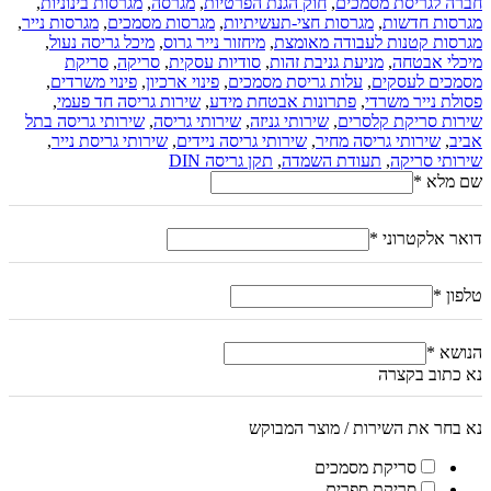
חברה לגריסת מסמכים
,
חוק הגנת הפרטיות
,
מגרסה
,
מגרסות בינוניות
,
מגרסות חדשות
,
מגרסות חצי-תעשיתיות
,
מגרסות מסמכים
,
מגרסות נייר
,
מגרסות קטנות לעבודה מאומצת
,
מיחזור נייר גרוס
,
מיכל גריסה נעול
,
מיכלי אבטחה
,
מניעת גניבת זהות
,
סודיות עסקית
,
סריקה
,
סריקת
מסמכים לעסקים
,
עלות גריסת מסמכים
,
פינוי ארכיון
,
פינוי משרדים
,
פסולת נייר משרדי
,
פתרונות אבטחת מידע
,
שירות גריסה חד פעמי
,
שירות סריקת קלסרים
,
שירותי גניזה
,
שירותי גריסה
,
שירותי גריסה בתל
אביב
,
שירותי גריסה מחיר
,
שירותי גריסה ניידים
,
שירותי גריסת נייר
,
שירותי סריקה
,
תעודת השמדה
,
תקן גריסה DIN
שם מלא
*
דואר אלקטרוני
*
טלפון
*
הנושא
*
נא כתוב בקצרה
נא בחר את השירות / מוצר המבוקש
סריקת מסמכים
סריקת ספרים