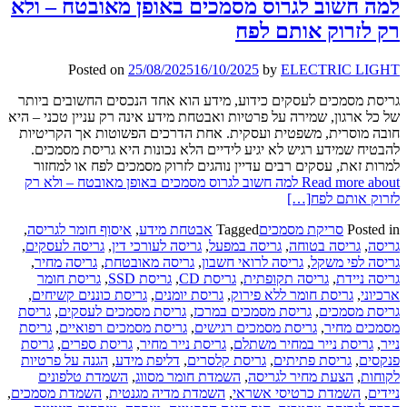
למה חשוב לגרוס מסמכים באופן מאובטח – ולא
רק לזרוק אותם לפח
Posted on
25/08/2025
16/10/2025
by
ELECTRIC LIGHT
גריסת מסמכים לעסקים כידוע, מידע הוא אחד הנכסים החשובים ביותר
של כל ארגון, שמירה על פרטיות ואבטחת מידע אינה רק עניין טכני – היא
חובה מוסרית, משפטית ועסקית. אחת הדרכים הפשוטות אך הקריטיות
להבטיח שמידע רגיש לא יגיע לידיים הלא נכונות היא גריסת מסמכים.
למרות זאת, עסקים רבים עדיין נוהגים לזרוק מסמכים לפח או למחזור
Read more about למה חשוב לגרוס מסמכים באופן מאובטח – ולא רק
לזרוק אותם לפח
[…]
Posted in
סריקת מסמכים
Tagged
אבטחת מידע
,
איסוף חומר לגריסה
,
גריסה
,
גריסה בטוחה
,
גריסה במפעל
,
גריסה לעורכי דין
,
גריסה לעסקים
,
גריסה לפי משקל
,
גריסה לרואי חשבון
,
גריסה מאובטחת
,
גריסה מחיר
,
גריסה ניידת
,
גריסה תקופתית
,
גריסת CD
,
גריסת SSD
,
גריסת חומר
ארכיוני
,
גריסת חומר ללא פירוק
,
גריסת יומנים
,
גריסת כוננים קשיחים
,
גריסת מסמכים
,
גריסת מסמכים במרכז
,
גריסת מסמכים לעסקים
,
גריסת
מסמכים מחיר
,
גריסת מסמכים רגישים
,
גריסת מסמכים רפואיים
,
גריסת
נייר
,
גריסת נייר במחיר משתלם
,
גריסת נייר מחיר
,
גריסת ספרים
,
גריסת
פנקסים
,
גריסת פתיתים
,
גריסת קלסרים
,
דליפת מידע
,
הגנה על פרטיות
לקוחות
,
הצעת מחיר לגריסה
,
השמדת חומר מסווג
,
השמדת טלפונים
ניידים
,
השמדת כרטיסי אשראי
,
השמדת מדיה מגנטית
,
השמדת מסמכים
,