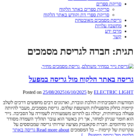
סריקת ספרים
סריקת ספרים באתר הלקוח
סריקת ספרי דת וקודש באתר הלקוח
גריסת מסמכים מאובטחת
מחשבון עלויות
מרכז ידע
קשר
תגית:
חברה לגריסת מסמכים
גריסה באתר הלקוח מול גריסה במפעל
Posted on
25/08/2025
16/10/2025
by
ELECTRIC LIGHT
המודעות הסביבתית הולכת וגוברת, וארגונים רבים מחפשים דרכים לשלב
קיימות כחלק מהפעילות השוטפת שלהם. גריסת מסמכים, מעבר להיותה
פעולה בטיחותית, יכולה גם לתרום משמעותית לשמירה על הסביבה. נייר
הוא חומר שניתן למחזר, אך רק כאשר הוא עובר תהליך השמדה מסודר
ונקי מזיהומים. חברת סקאנבוק מציעה שירותי גריסה שמבוססים על
עקרונות של קיימות – כל המסמכים
Read more about גריסה באתר
הלקוח מול גריסה במפעל
[…]