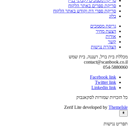
סריקת מסמכים לקבלני בניין
סריקת ספרים באתר הלקוח
סריקת ספרי דת וקודש באתר הלקוח
בלוג
גריסת מסמכים
הצעת מחיר
אודות
קשר
הצהרת נגישות
מכללת בית ברל, רעננה, בית שמש
contact@scanbook.co.il
054-5880060
Facebook link
Twitter link
Linkedin link
כל הזכויות שמורות לסקאנבוק
Zerif Lite
developed by
ThemeIsle
תפריט נגישות