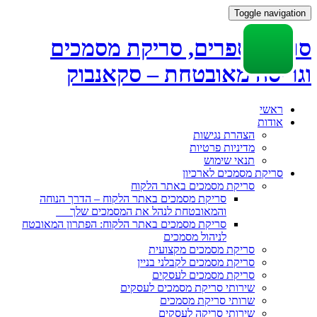
Toggle navigation
סריקת ספרים, סריקת מסמכים
וגריסה מאובטחת – סקאנבוק
Skip
ראשי
to
אודות
content
הצהרת נגישות
מדיניות פרטיות
תנאי שימוש
סריקת מסמכים לארכיון
סריקת מסמכים באתר הלקוח
סריקת מסמכים באתר הלקוח – הדרך הנוחה
והמאובטחת לנהל את המסמכים שלך
סריקת מסמכים באתר הלקוח: הפתרון המאובטח
לניהול מסמכים
סריקת מסמכים מקצועית
סריקת מסמכים לקבלני בניין
סריקת מסמכים לעסקים
שירותי סריקת מסמכים לעסקים
שרותי סריקת מסמכים
שירותי סריקה לעסקים