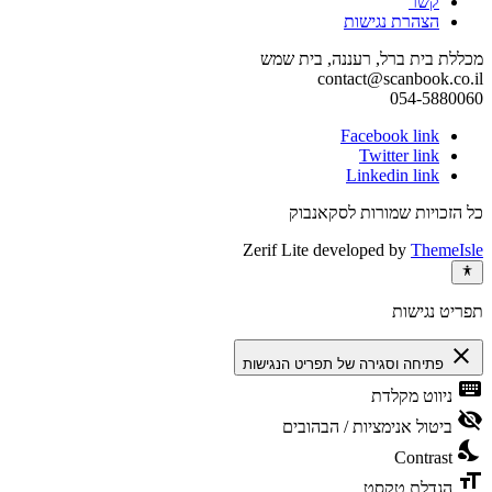
קשר
הצהרת נגישות
מכללת בית ברל, רעננה, בית שמש
contact@scanbook.co.il
054-5880060
Facebook link
Twitter link
Linkedin link
כל הזכויות שמורות לסקאנבוק
Zerif Lite
developed by
ThemeIsle
תפריט נגישות
close
פתיחה וסגירה של תפריט הנגישות
keyboard
ניווט מקלדת
visibility_off
ביטול אנימציות / הבהובים
nights_stay
Contrast
format_size
הגדלת טקסט