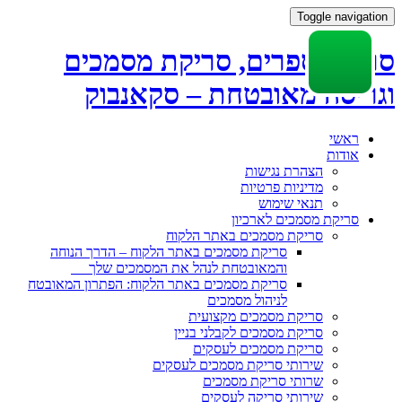
Toggle navigation
סריקת ספרים, סריקת מסמכים
וגריסה מאובטחת – סקאנבוק
Skip
ראשי
to
אודות
content
הצהרת נגישות
מדיניות פרטיות
תנאי שימוש
סריקת מסמכים לארכיון
סריקת מסמכים באתר הלקוח
סריקת מסמכים באתר הלקוח – הדרך הנוחה
והמאובטחת לנהל את המסמכים שלך
סריקת מסמכים באתר הלקוח: הפתרון המאובטח
לניהול מסמכים
סריקת מסמכים מקצועית
סריקת מסמכים לקבלני בניין
סריקת מסמכים לעסקים
שירותי סריקת מסמכים לעסקים
שרותי סריקת מסמכים
שירותי סריקה לעסקים