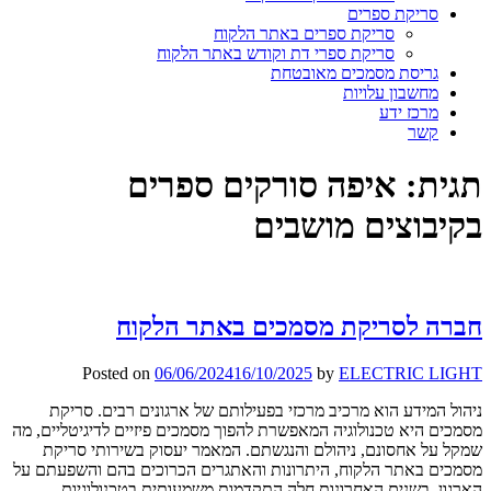
סריקת ספרים
סריקת ספרים באתר הלקוח
סריקת ספרי דת וקודש באתר הלקוח
גריסת מסמכים מאובטחת
מחשבון עלויות
מרכז ידע
קשר
תגית:
איפה סורקים ספרים
בקיבוצים מושבים
חברה לסריקת מסמכים באתר הלקוח
Posted on
06/06/2024
16/10/2025
by
ELECTRIC LIGHT
ניהול המידע הוא מרכיב מרכזי בפעילותם של ארגונים רבים. סריקת
מסמכים היא טכנולוגיה המאפשרת להפוך מסמכים פיזיים לדיגיטליים, מה
שמקל על אחסונם, ניהולם והנגשתם. המאמר יעסוק בשירותי סריקת
מסמכים באתר הלקוח, היתרונות והאתגרים הכרוכים בהם והשפעתם על
הארגון. בשנים האחרונות חלה התקדמות משמעותית בטכנולוגיות