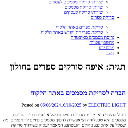
שירותי סריקת מסמכים לעסקים
שרותי סריקת מסמכים
שירותי סריקה לעסקים
סריקת ספרים
סריקת ספרים באתר הלקוח
סריקת ספרי דת וקודש באתר הלקוח
גריסת מסמכים מאובטחת
מחשבון עלויות
מרכז ידע
קשר
תגית:
איפה סורקים ספרים בחולון
חברה לסריקת מסמכים באתר הלקוח
Posted on
06/06/2024
16/10/2025
by
ELECTRIC LIGHT
ניהול המידע הוא מרכיב מרכזי בפעילותם של ארגונים רבים. סריקת
מסמכים היא טכנולוגיה המאפשרת להפוך מסמכים פיזיים לדיגיטליים, מה
שמקל על אחסונם, ניהולם והנגשתם. המאמר יעסוק בשירותי סריקת