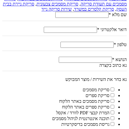
מסמכים עם תעודת סריקה
,
סריקת מסמכים צבעונית
,
סריקת ניירת בבית
העסק
,
סריקת קלסרים במשרד
,
שירות סריקה נייד
שם מלא
*
דואר אלקטרוני
*
טלפון
*
הנושא
*
נא כתוב בקצרה
נא בחר את השירות / מוצר המבוקש
סריקת מסמכים
סריקת ספרים
סריקת מסמכים באתר הלקוח
סריקת ספרים באתר הלקוח
המרת קבצי PDF לוורד / אקסל
תוכנה אינטרנטית לניהול מסמכים
גריסת מסמכים בדיסקרטיות