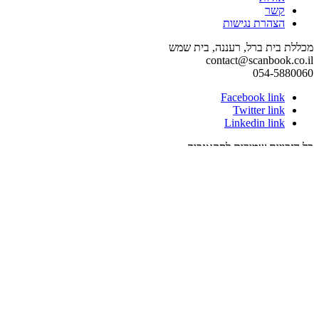
קשר
הצהרת נגישות
מכללת בית ברל, רעננה, בית שמש
contact@scanbook.co.il
054-5880060
Facebook link
Twitter link
Linkedin link
כל הזכויות שמורות לסקאנבוק
Zerif Lite
developed by
ThemeIsle
תפריט נגישות
close
פתיחה וסגירה של תפריט הנגישות
keyboard
ניווט מקלדת
visibility_off
ביטול אנימציות / הבהובים
nights_stay
Contrast